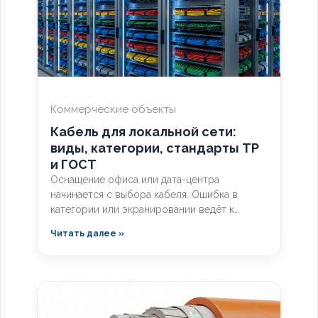
Коммерческие объекты
Кабель для локальной сети:
виды, категории, стандарты ТР
и ГОСТ
Оснащение офиса или дата-центра
начинается с выбора кабеля. Ошибка в
категории или экранировании ведёт к
потере скорости, помехам и
Читать далее »
несоответствию нормам. Разберём, какой
кабель используется в локальной сети, какие
категории поддерживает гигабит и 10G, и
как легитимно подобрать оборудование по
ГОСТ и техническим регламентам.