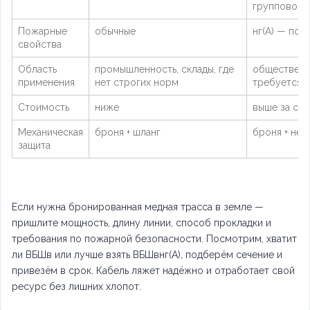
групповой 
Пожарные
обычные
нг(А) — пон
свойства
Область
промышленность, склады, где
общественны
применения
нет строгих норм
требуется н
Стоимость
ниже
выше за сч
Механическая
броня + шланг
броня + нег
защита
Если нужна бронированная медная трасса в земле —
пришлите мощность, длину линии, способ прокладки и
требования по пожарной безопасности. Посмотрим, хватит
ли ВБШв или лучше взять ВБШвнг(А), подберём сечение и
привезём в срок. Кабель ляжет надёжно и отработает свой
ресурс без лишних хлопот.