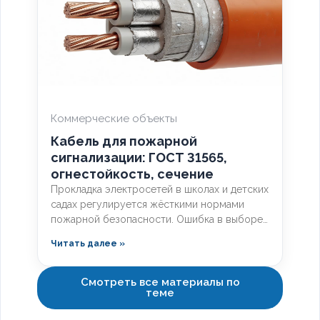
Коммерческие объекты
Кабель для пожарной
сигнализации: ГОСТ 31565,
огнестойкость, сечение
Прокладка электросетей в школах и детских
садах регулируется жёсткими нормами
пожарной безопасности. Ошибка в выборе
марки кабеля ведёт к отказу в приёмке,
Читать далее »
предписаниям МЧС и дорогостоящим
переделкам. Разберём, какой кабель
прокладывают в школах по ГОСТ, чем
Смотреть все материалы по
теме
отличаются марки с низкой токсичностью и
как смонтировать трассу, чтобы пройти