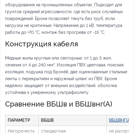
оборудования на промышленных объектах. Подходит для
грунтов средней агрессивности, где есть риск случайных
повреждений. Броня позволяет тянуть без труб, если
нагрузки не критичные. Напряжение до 1 кВ, температура
работы до +70 °C, монтаж без прогрева от -15 °C.
Конструкция кабеля
Медные жилы круглые или секторные, от 1 до 5 жил,
сечения от 4 до 240 мм². Изоляция ПВХ цветовая, поясная
изоляция, подушка под бронёй, две оцинкованные стальные
ленты с перекрытием и наружный шланг из ПВХ. Броня
надёжно защищает от внешних воздействий, оболочка
устойчива к умеренному ультрафиолету.
Сравнение ВБШв и ВБШвнг(А)
ПАРАМЕТР
ВБШВ
ВБШВНГ(А)
Негорючесть
стандартная
не распрос