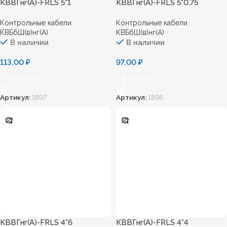
КВВГнг(А)-FRLS 5*1
КВВГнг(А)-FRLS 5*0,75
Контрольные кабели
Контрольные кабели
КВБбШ(в)нг(А)
КВБбШ(в)нг(А)
В наличии
В наличии
113,00
₽
97,00
₽
В Корзину
В Корзину
Артикул:
1897
Артикул:
1896
КВВГнг(А)-FRLS 4*6
КВВГнг(А)-FRLS 4*4