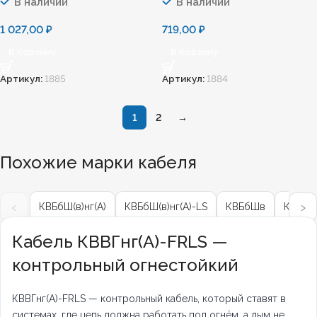
В наличии
В наличии
1 027,00
₽
719,00
₽
В Корзину
В Корзину
Артикул:
1885
Артикул:
1884
1
2
→
Похожие марки кабеля
‹
›
КВБбШ(в)нг(А)
КВБбШ(в)нг(А)-LS
КВБбШв
КВВГ
Кабель КВВГнг(А)-FRLS —
контрольный огнестойкий
КВВГнг(А)-FRLS — контрольный кабель, который ставят в
системах, где цепь должна работать под огнём, а дым не