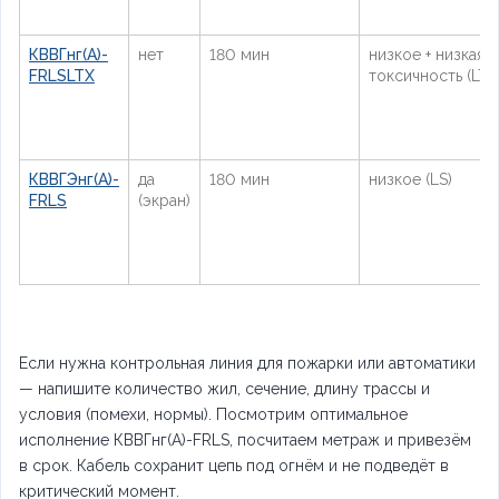
КВВГнг(А)-
нет
180 мин
низкое + низкая
FRLSLTХ
токсичность (LTx)
КВВГЭнг(А)-
да
180 мин
низкое (LS)
FRLS
(экран)
Если нужна контрольная линия для пожарки или автоматики
— напишите количество жил, сечение, длину трассы и
условия (помехи, нормы). Посмотрим оптимальное
исполнение КВВГнг(А)-FRLS, посчитаем метраж и привезём
в срок. Кабель сохранит цепь под огнём и не подведёт в
критический момент.