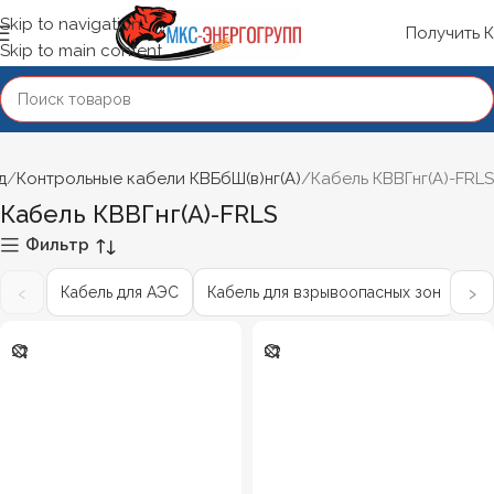
Skip to navigation
Получить 
Skip to main content
д
Контрольные кабели КВБбШ(в)нг(А)
Кабель КВВГнг(А)-FRLS
Кабель КВВГнг(А)-FRLS
Фильтр
‹
›
Кабель для АЭС
Кабель для взрывоопасных зон