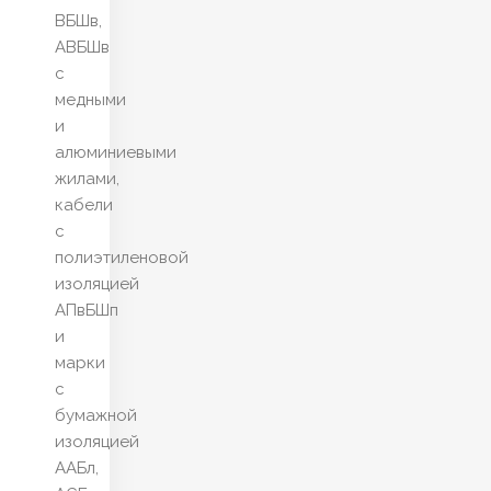
ВБШв,
АВБШв
с
медными
и
алюминиевыми
жилами,
кабели
с
полиэтиленовой
изоляцией
АПвБШп
и
марки
с
бумажной
изоляцией
ААБл,