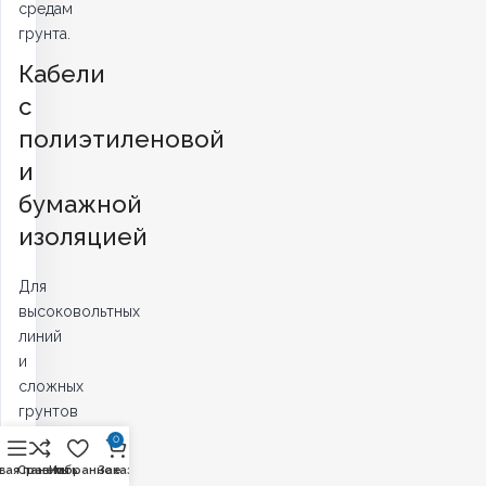
средам
грунта.
Кабели
с
полиэтиленовой
и
бумажной
изоляцией
Для
высоковольтных
линий
и
сложных
грунтов
используйте
0
АПвБШп
вая панель
Сравнить
Избранное
Заказ