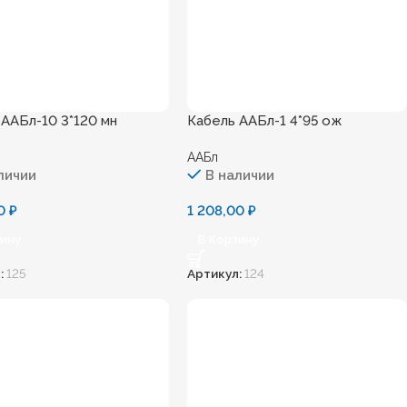
 ААБл-10 3*120 мн
Кабель ААБл-1 4*95 ож
ААБл
личии
В наличии
00
₽
1 208,00
₽
зину
В Корзину
:
125
Артикул:
124