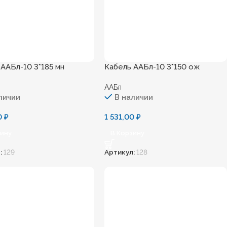
 ААБл-10 3*185 мн
Кабель ААБл-10 3*150 ож
ААБл
личии
В наличии
00
₽
1 531,00
₽
зину
В Корзину
:
129
Артикул:
128