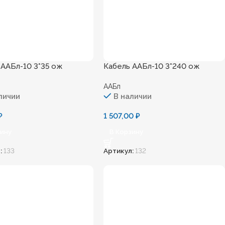
 ААБл-10 3*35 ож
Кабель ААБл-10 3*240 ож
ААБл
личии
В наличии
₽
1 507,00
₽
зину
В Корзину
:
133
Артикул:
132