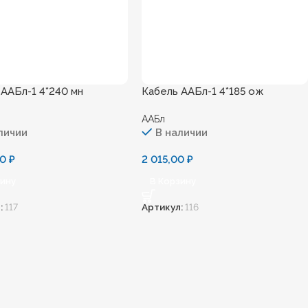
 ААБл-1 4*240 мн
Кабель ААБл-1 4*185 ож
ААБл
личии
В наличии
00
₽
2 015,00
₽
зину
В Корзину
:
117
Артикул:
116