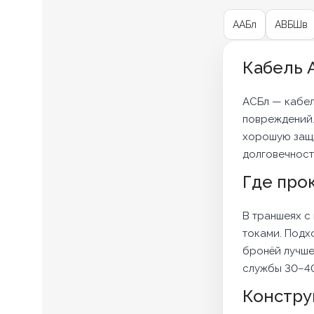
ААБл
АВБШв
Кабель 
АСБл — кабел
повреждений.
хорошую защи
долговечность
Где про
В траншеях с
токами. Подх
бронёй лучше
службы 30–40
Констру