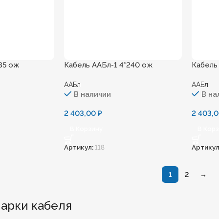
35 ож
Кабель ААБл-1 4*240 ож
Кабель
ААБл
ААБл
В наличии
В на
2 403,00
₽
2 403,
В Корзину
В Кор
Артикул:
118
Артикул
1
2
→
арки кабеля