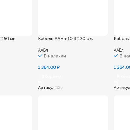
*150 мн
Кабель ААБл-10 3*120 ож
Кабель
ААБл
ААБл
В наличии
В на
1 364,00
₽
1 364,
В Корзину
В Кор
Артикул:
126
Артикул