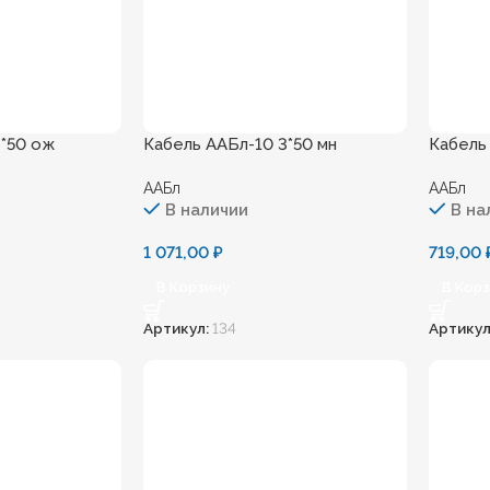
3*50 ож
Кабель ААБл-10 3*50 мн
Кабель
ААБл
ААБл
В наличии
В на
1 071,00
₽
719,00
В Корзину
В Кор
Артикул:
134
Артикул