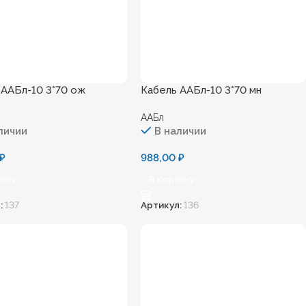
 ААБл-10 3*70 ож
Кабель ААБл-10 3*70 мн
ААБл
личии
В наличии
₽
988,00
₽
зину
В Корзину
:
137
Артикул:
136