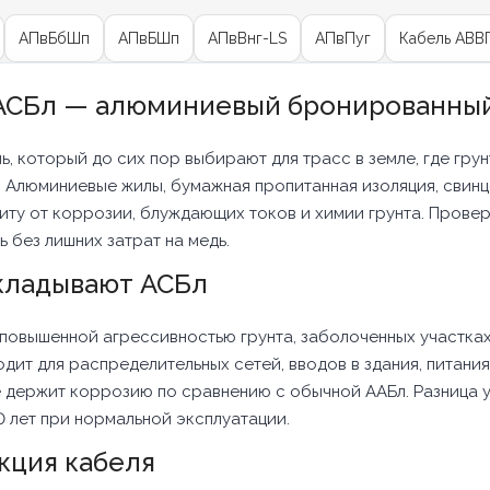
АПвБбШп
АПвБШп
АПвВнг-LS
АПвПуг
Кабель АВВ
АСБл — алюминиевый бронированный
ь, который до сих пор выбирают для трасс в земле, где гру
 Алюминиевые жилы, бумажная пропитанная изоляция, свинц
ту от коррозии, блуждающих токов и химии грунта. Провере
 без лишних затрат на медь.
кладывают АСБл
 повышенной агрессивностью грунта, заболоченных участк
одит для распределительных сетей, вводов в здания, питан
 держит коррозию по сравнению с обычной ААБл. Разница у
 лет при нормальной эксплуатации.
кция кабеля