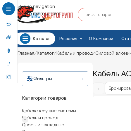
Skip to navigation
Skip to main content
Решения
О Компании
Стат
Каталог
Главная
Каталог
Кабель и провод
Силовой алюми
Кабель А
›
Фильтры
‹
Бронирован
Категории товаров
Кабеленесущие системы
Цена:
710 ₽
—
2 410 ₽
Кабель и провод
Фильтрация
Опоры и закладные