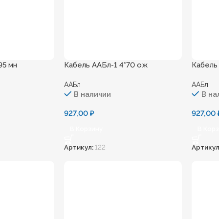
95 мн
Кабель ААБл-1 4*70 ож
Кабель
ААБл
ААБл
В наличии
В на
927,00
₽
927,00
В Корзину
В Кор
Артикул:
122
Артикул