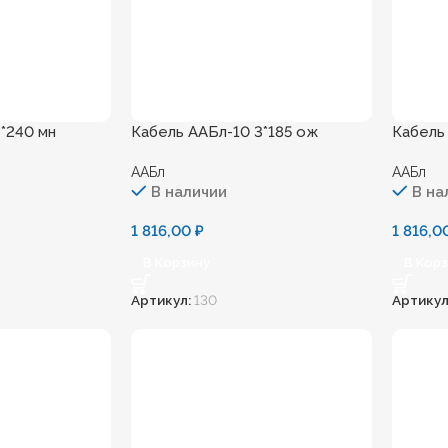
*240 мн
Кабель ААБл-10 3*185 ож
Кабель
ААБл
ААБл
В наличии
В на
1 816,00
₽
1 816,
В Корзину
В Кор
Артикул:
130
Артикул