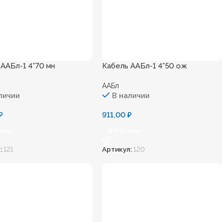
 ААБл-1 4*70 мн
Кабель ААБл-1 4*50 ож
ААБл
личии
В наличии
₽
911,00
₽
зину
В Корзину
:
121
Артикул:
120