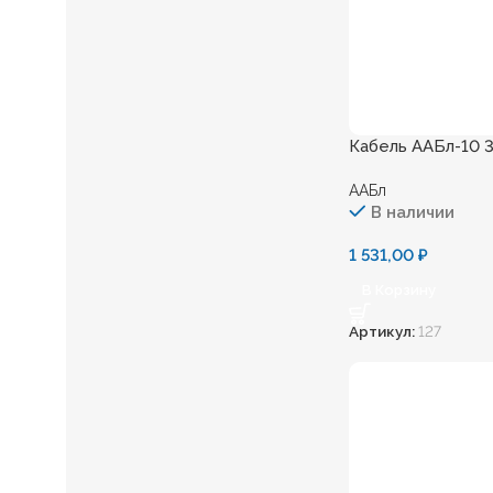
Кабель ААБл-10 3
ААБл
В наличии
1 531,00
₽
В Корзину
Артикул:
127