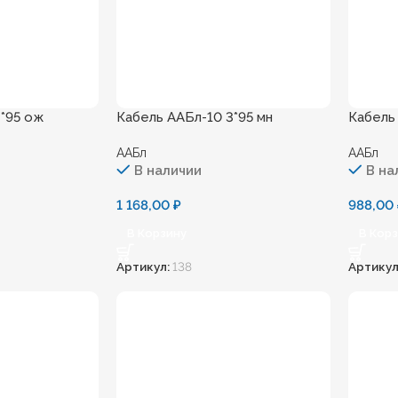
*95 ож
Кабель ААБл-10 3*95 мн
Кабель
ААБл
ААБл
В наличии
В на
1 168,00
₽
988,00
В Корзину
В Кор
Артикул:
138
Артикул