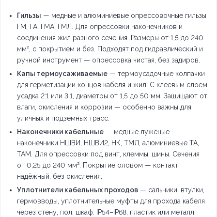
Гильзы
— медные и алюминиевые опрессовочные гильзы
ГМ, ГА, ГМА, ГМЛ. Для опрессовки наконечников и
соединения жил разного сечения. Размеры от 1,5 до 240
мм², с покрытием и без. Подходят под гидравлический и
ручной инструмент — опрессовка чистая, без задиров.
Капы термоусаживаемые
— термоусадочные колпачки
для герметизации концов кабеля и жил. С клеевым слоем,
усадка 2:1 или 3:1, диаметры от 1,5 до 50 мм. Защищают от
влаги, окисления и коррозии — особенно важны для
уличных и подземных трасс.
Наконечники кабельные
— медные лужёные
наконечники НШВИ, НШВИ2, НК, ТМЛ, алюминиевые ТА,
ТАМ. Для опрессовки под винт, клеммы, шины. Сечения
от 0,25 до 240 мм². Покрытие оловом — контакт
надёжный, без окисления.
Уплотнители кабельных проходов
— сальники, втулки,
гермовводы, уплотнительные муфты для прохода кабеля
через стену, пол, шкаф. IP54–IP68, пластик или металл,