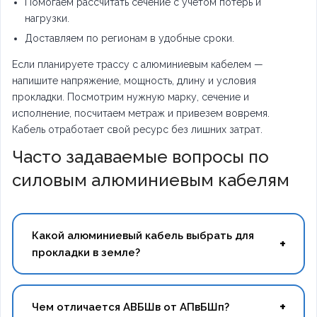
Помогаем рассчитать сечение с учетом потерь и
нагрузки.
Доставляем по регионам в удобные сроки.
Если планируете трассу с алюминиевым кабелем —
напишите напряжение, мощность, длину и условия
прокладки. Посмотрим нужную марку, сечение и
исполнение, посчитаем метраж и привезем вовремя.
Кабель отработает свой ресурс без лишних затрат.
Часто задаваемые вопросы по
силовым алюминиевым кабелям
Какой алюминиевый кабель выбрать для
прокладки в земле?
Для подземных линий нужен бронированный
Чем отличается АВБШв от АПвБШп?
кабель. Если сеть до 1 кВ, оптимальный выбор —