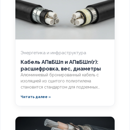
Энергетика и инфраструктура
Кабель АПвБШп и АПвБШп(г):
расшифровка, вес, диаметры
Алюминиевый бронированный кабель с
изоляцией из сшитого полиэтилена
становится стандартом для подземных
магистралей. Выбор между базовой и
Читать далее »
герметизированной версией зависит от
уровня грунтовых вод и требований к
надёжности. Разберём конструктивные
отличия, влияние индекса «(г)» на
массогабаритные показатели и правила
подбора под конкретные условия.