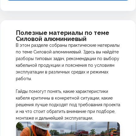
землю небронированный кабель нельзя. Если
высот.
вас проект с ПАВ, можем подобрать аналог —
ввод воздушный — используйте
СИП
. Для
АВВГнг
— не распространяет горение при
по характеристикам и сечению.
внутренней проводки в доме алюминий сегодня
групповой прокладке, но дымит при пожаре.
применяют редко, там чаще медный
ВВГнг(А)-LS
.
АВВГнг-LS
— вдобавок выделяет мало дыма и
Но если по проекту допущен алюминий, внутри
токсичных газов. Для современных объектов,
Полезные материалы по теме
помещений можно проложить
АВВГнг-LS
— он
Силовой алюминиевый
которые сдаются пожарным, требуется именно
безопаснее старого АВВГ.
В этом разделе собраны практические материалы
LS-исполнение. Если кабель идёт в подвал,
по теме Силовой алюминиевый. Здесь вы найдёте
техническое помещение или на улицу, можно
разборы типовых задач, рекомендации по выбору
обойтись АВВГнг. Для офисов, жилых домов,
кабельной продукции и пояснения по условиям
мест с людьми — берите LS.
эксплуатации в различных средах и режимах
работы.
Гайды помогут понять, какие характеристики
кабеля критичны в конкретной ситуации, какие
решения лучше подходят под требования проекта
и на что стоит обратить внимание при подборе,
монтаже и дальнейшей эксплуатации.