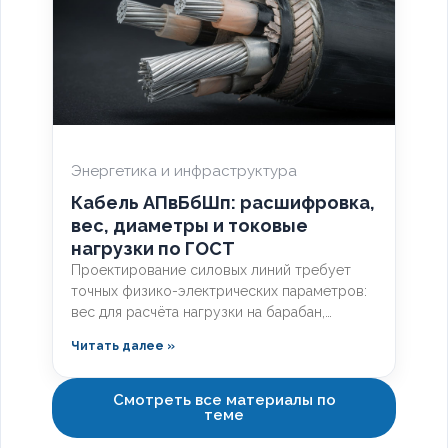
Энергетика и инфраструктура
Кабель АПвБбШп: расшифровка,
вес, диаметры и токовые
нагрузки по ГОСТ
Проектирование силовых линий требует
точных физико-электрических параметров:
вес для расчёта нагрузки на барабан,
диаметр для подбора труб, допустимый ток
Читать далее »
для выбора защиты. Разберём технические
характеристики алюминиевых
бронированных кабелей с изоляцией из
Смотреть все материалы по
теме
сшитого полиэтилена, формулы расчёта
падения напряжения и правила подбора