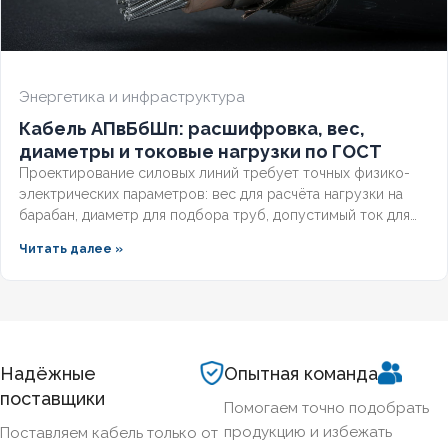
Энергетика и инфраструктура
Кабель АПвБбШп: расшифровка, вес,
диаметры и токовые нагрузки по ГОСТ
Проектирование силовых линий требует точных физико-
электрических параметров: вес для расчёта нагрузки на
барабан, диаметр для подбора труб, допустимый ток для
выбора защиты. Разберём технические характеристики
Читать далее »
алюминиевых бронированных кабелей с изоляцией из
сшитого полиэтилена, формулы расчёта падения
напряжения и правила подбора сечения для подземных
трасс.
Надёжные
Опытная команда
поставщики
Помогаем точно подобрать
продукцию и избежать
Поставляем кабель только от