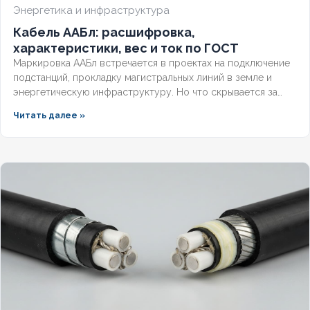
Энергетика и инфраструктура
Кабель ААБл: расшифровка,
БРОНИРОВАННЫЙ
Да
характеристики, вес и ток по ГОСТ
Маркировка ААБл встречается в проектах на подключение
подстанций, прокладку магистральных линий в земле и
КОЛИЧЕСТВО ЖИЛ
3
энергетическую инфраструктуру. Но что скрывается за
этими буквами, как рассчитать вес трассы для доставки и
Читать далее »
какие сечения доступны? Разберём полную расшифровку
по ГОСТ, технические параметры и правила выбора
надёжного кабеля для подземной прокладки.