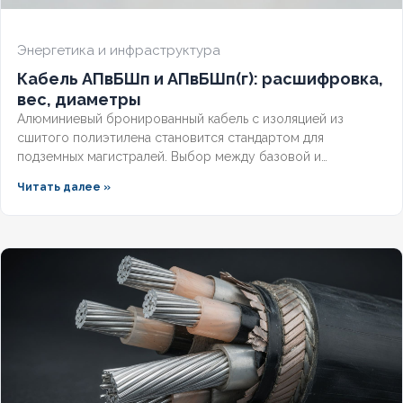
Энергетика и инфраструктура
Кабель АПвБШп и АПвБШп(г): расшифровка,
вес, диаметры
Алюминиевый бронированный кабель с изоляцией из
сшитого полиэтилена становится стандартом для
подземных магистралей. Выбор между базовой и
герметизированной версией зависит от уровня грунтовых
Читать далее »
вод и требований к надёжности. Разберём конструктивные
отличия, влияние индекса «(г)» на массогабаритные
показатели и правила подбора под конкретные условия.