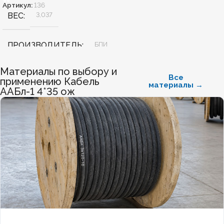
Артикул:
136
ВЕС
3,037
ПРОИЗВОДИТЕЛЬ
БПИ
Материалы по выбору и
МАТЕРИАЛ ЖИЛЫ
Алюминий
Все
применению Кабель
материалы →
ААБл-1 4*35 ож
БЕЗГАЛОГЕННЫЙ
Нет
ХЛАДОСТОЙКИЙ
Нет
СЕЧЕНИЕ ТПЖ
70
ОГНЕСТОЙКИЙ
Нет
НАЛИЧИЕ ЭКРАНА
Да