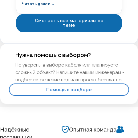
марки кабеля ведёт к отказу в приёмке,
Читать далее »
предписаниям МЧС и дорогостоящим
переделкам. Разберём, какой кабель
прокладывают в школах по ГОСТ, чем
Смотреть все материалы по
теме
отличаются марки с низкой токсичностью и
как смонтировать трассу, чтобы пройти
проверку с первого раза.
Нужна помощь с выбором?
Не уверены в выборе кабеля или планируете
сложный объект? Напишите нашим инженерам -
подберем решение под ваш проект бесплатно.
Помощь в подборе
Надёжные
Опытная команда
поставщики