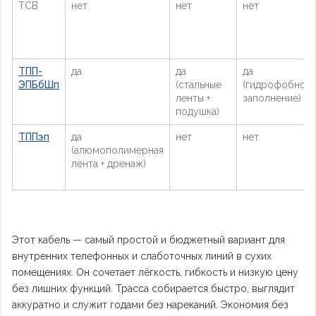
ТСВ
нет
нет
нет
ТПП-
да
да
да
ЭПБбШп
(стальные
(гидрофобное
ленты +
заполнение)
подушка)
ТППэп
да
нет
нет
(алюмополимерная
лента + дренаж)
Этот кабель — самый простой и бюджетный вариант для
внутренних телефонных и слаботочных линий в сухих
помещениях. Он сочетает лёгкость, гибкость и низкую цену
без лишних функций. Трасса собирается быстро, выглядит
аккуратно и служит годами без нареканий. Экономия без