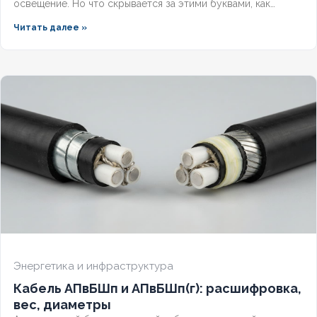
освещение. Но что скрывается за этими буквами, как
рассчитать вес трассы для доставки и чем версия с
Читать далее »
индексом LS отличается от базовой? Разберём полную
расшифровку по ГОСТ, таблицу технических характеристик
и правила выбора бронированного кабеля для надёжной
подземной прокладки.
Энергетика и инфраструктура
Кабель АПвБШп и АПвБШп(г): расшифровка,
вес, диаметры