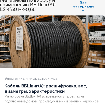
Материалы по выбору и
БЕЗГАЛОГЕННЫЙ
Нет
Все
применению ВБШвнг(А)-
материалы
LS 4*50 мк-0,66
→
ХЛАДОСТОЙКИЙ
Нет
СЕЧЕНИЕ ТПЖ
2,5
ОГНЕСТОЙКИЙ
Нет
НАЛИЧИЕ ЭКРАНА
Нет
БРОНИРОВАННЫЙ
Да
Энергетика и инфраструктура
КОЛИЧЕСТВО ЖИЛ
5
Кабель ВБШвнг(А): расшифровка, вес,
диаметры, характеристики
Маркировка ВБШвнг(А) встречается в проектах на
подключение домов, прокладку линий в земле и наружное