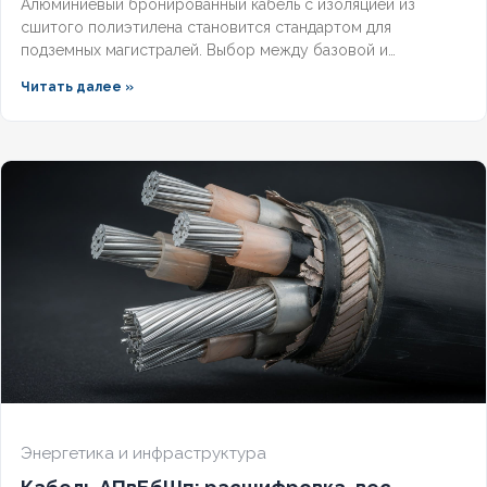
Алюминиевый бронированный кабель с изоляцией из
сшитого полиэтилена становится стандартом для
подземных магистралей. Выбор между базовой и
герметизированной версией зависит от уровня грунтовых
Читать далее »
вод и требований к надёжности. Разберём конструктивные
отличия, влияние индекса «(г)» на массогабаритные
показатели и правила подбора под конкретные условия.
Энергетика и инфраструктура