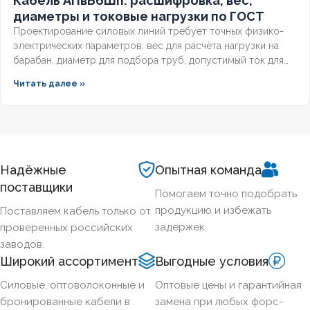
Кабель АПвБбШп: расшифровка, вес,
диаметры и токовые нагрузки по ГОСТ
Проектирование силовых линий требует точных физико-
электрических параметров: вес для расчёта нагрузки на
барабан, диаметр для подбора труб, допустимый ток для
выбора защиты. Разберём технические характеристики
Читать далее »
алюминиевых бронированных кабелей с изоляцией из
сшитого полиэтилена, формулы расчёта падения
напряжения и правила подбора сечения для подземных
трасс.
Надёжные
Опытная команда
поставщики
Помогаем точно подобрать
продукцию и избежать
Поставляем кабель только от
задержек.
проверенных российских
заводов.
Широкий ассортимент
Выгодные условия
Силовые, оптоволоконные и
Оптовые цены и гарантийная
бронированные кабели в
замена при любых форс-