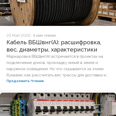
25 Май 2026
· 6 мин чтения
Кабель ВБШвнг(А): расшифровка,
вес, диаметры, характеристики
Маркировка ВБШвнг(А) встречается в проектах на
подключение домов, прокладку линий в земле и
наружное освещение. Но что скрывается за этими
буквами, как рассчитать вес трассы для доставки и
Продолжить Чтение
чем версия с индексом LS отличается от базовой?
Разберём полную расшифровку по ГОСТ, таблицу
технических характеристик и правила выбора
бронированного кабеля для надёжной подземной
прокладки.