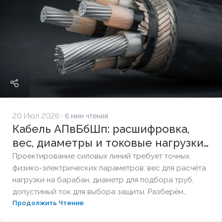
20 Июл 2026
· 6 мин чтения
Кабель АПвБбШп: расшифровка,
вес, диаметры и токовые нагрузки
по ГОСТ
Проектирование силовых линий требует точных
физико-электрических параметров: вес для расчёта
нагрузки на барабан, диаметр для подбора труб,
допустимый ток для выбора защиты. Разберём
Продолжить Чтение
технические характеристики алюминиевых
бронированных кабелей с изоляцией из сшитого