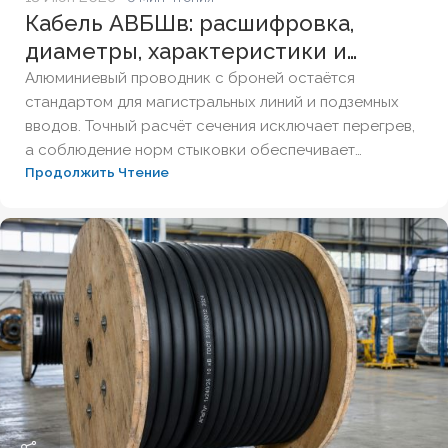
Кабель АВБШв: расшифровка,
диаметры, характеристики и
соединение муфтами
Алюминиевый проводник с броней остаётся
стандартом для магистральных линий и подземных
вводов. Точный расчёт сечения исключает перегрев,
а соблюдение норм стыковки обеспечивает
Продолжить Чтение
стабильное питание объекта. Разберём технический
паспорт, требования заземления и правила
трассировки без аварийных обрывов