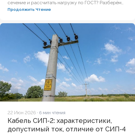
сечение и рассчитать нагрузку по ГОСТ? Разберём
Продолжить Чтение
технические параметры, вес, диаметры и правила
монтажа для надёжной эксплуатации.
22 Июн 2026
· 6 мин чтения
Кабель СИП-2: характеристики,
допустимый ток, отличие от СИП-4