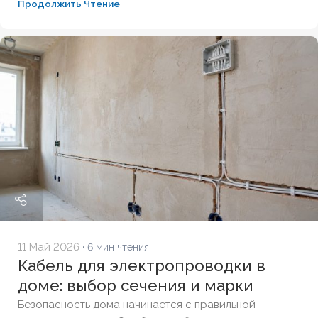
Продолжить Чтение
полную расшифровку по ГОСТ, технические
параметры и правила выбора универсального
кабеля для внутренней прокладки.
11 Май 2026
· 6 мин чтения
Кабель для электропроводки в
доме: выбор сечения и марки
Безопасность дома начинается с правильной