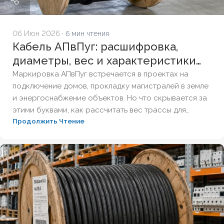
06 Июн 2026
· 6 мин чтения
Кабель АПвПуг: расшифровка,
диаметры, вес и характеристики
по ГОСТ
Маркировка АПвПуг встречается в проектах на
подключение домов, прокладку магистралей в земле
и энергоснабжение объектов. Но что скрывается за
этими буквами, как рассчитать вес трассы для
Продолжить Чтение
доставки и чем этот кабель отличается от аналогов?
Разберём полную расшифровку по ГОСТ,
технические параметры и правила выбора
надёжного решения для подземной прокладки.