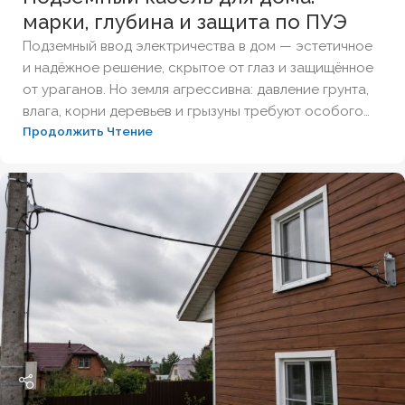
марки, глубина и защита по ПУЭ
Подземный ввод электричества в дом — эстетичное
и надёжное решение, скрытое от глаз и защищённое
от ураганов. Но земля агрессивна: давление грунта,
влага, корни деревьев и грызуны требуют особого
Продолжить Чтение
подхода к выбору кабеля и технологии укладки.
Разберём,
какой кабель под землю для дома
подойдёт лучше всего, какую глубину соблюдать и
как защитить линию по нормам ПУЭ.