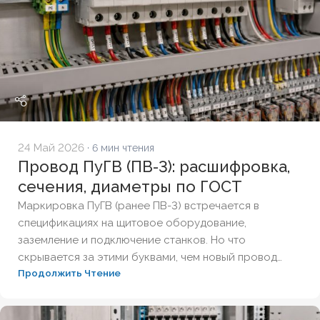
24 Май 2026
· 6 мин чтения
Провод ПуГВ (ПВ-3): расшифровка,
сечения, диаметры по ГОСТ
Маркировка ПуГВ (ранее ПВ-3) встречается в
спецификациях на щитовое оборудование,
заземление и подключение станков. Но что
скрывается за этими буквами, чем новый провод
Продолжить Чтение
отличается от старого ПВ-3 и как правильно
подобрать сечение? Разберём полную расшифровку
по ГОСТ, таблицу диаметров и правила выбора