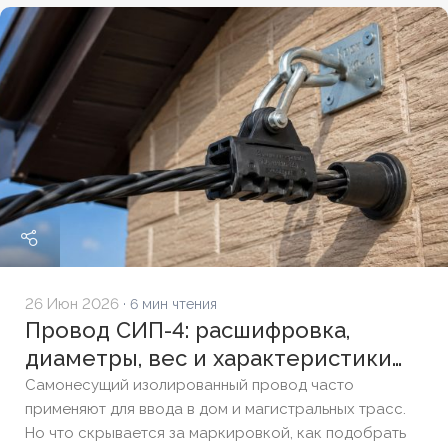
полиэтилена, формулы расчёта падения напряжения
и правила подбора сечения для подземных трасс.
26 Июн 2026
· 6 мин чтения
Провод СИП-4: расшифровка,
диаметры, вес и характеристики
по ГОСТ
Самонесущий изолированный провод часто
применяют для ввода в дом и магистральных трасс.
Но что скрывается за маркировкой, как подобрать