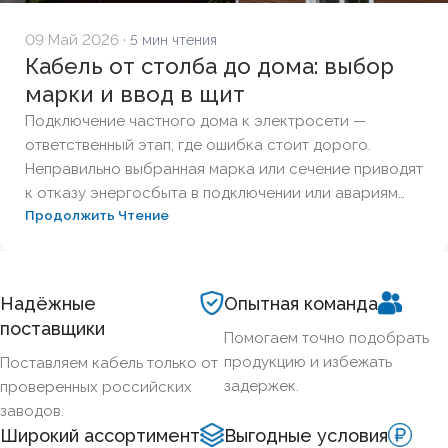
09 Май 2026
· 5 мин чтения
Кабель от столба до дома: выбор
марки и ввод в щит
Подключение частного дома к электросети —
ответственный этап, где ошибка стоит дорого.
Неправильно выбранная марка или сечение приводят
к отказу энергосбыта в подключении или авариям
Продолжить Чтение
при первой же нагрузке. Разберём,
какой кабель
нужен от столба до дома
, чтобы ввод был
безопасным, законным и долговечным.
Надёжные
Опытная команда
поставщики
Помогаем точно подобрать
продукцию и избежать
Поставляем кабель только от
задержек.
проверенных российских
заводов.
Широкий ассортимент
Выгодные условия