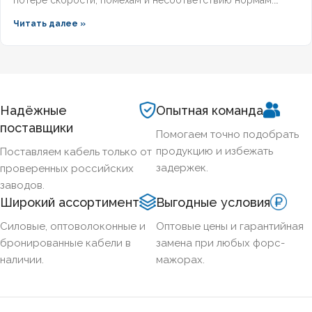
Разберём, какой кабель используется в локальной сети,
Читать далее »
какие категории поддерживает гигабит и 10G, и как
легитимно подобрать оборудование по ГОСТ и
техническим регламентам.
Надёжные
Опытная команда
поставщики
Помогаем точно подобрать
продукцию и избежать
Поставляем кабель только от
задержек.
проверенных российских
заводов.
Широкий ассортимент
Выгодные условия
Силовые, оптоволоконные и
Оптовые цены и гарантийная
бронированные кабели в
замена при любых форс-
наличии.
мажорах.