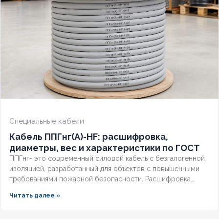
СЕЧЕНИЕ ТПЖ
50
ОГНЕСТОЙКИЙ
Нет
НАЛИЧИЕ ЭКРАНА
Нет
БРОНИРОВАННЫЙ
Нет
Специальные кабели
КОЛИЧЕСТВО ЖИЛ
5
Кабель ППГнг(А)-HF: расшифровка,
диаметры, вес и характеристики по ГОСТ
ППГнг- это современный силовой кабель с безгалогенной
изоляцией, разработанный для объектов с повышенными
требованиями пожарной безопасности. Расшифровка
маркировки, точные характеристики и соответствие ГОСТ
Читать далее »
делают этот технический продукт незаменимым для школ,
метрополитена и медицинских учреждений. Разберём