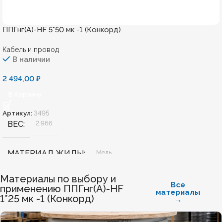
ППГнг(А)-HF 5*50 мк -1 (Конкорд)
Кабель и провод
В наличии
2 494,00
₽
В Корзину
Артикул:
3495
ВЕС
2,966
МАТЕРИАЛ ЖИЛЫ
Медь
Материалы по выбору и
БЕЗГАЛОГЕННЫЙ
Да
Все
применению ППГнг(А)-HF
материалы
1*25 мк -1 (Конкорд)
→
ХЛАДОСТОЙКИЙ
Нет