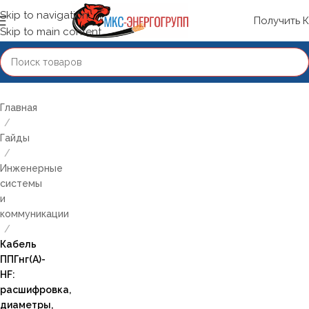
Skip to navigation
Получить 
Skip to main content
Главная
/
Гайды
/
Инженерные
системы
и
коммуникации
/
Кабель
ППГнг(А)-
HF:
расшифровка,
диаметры,