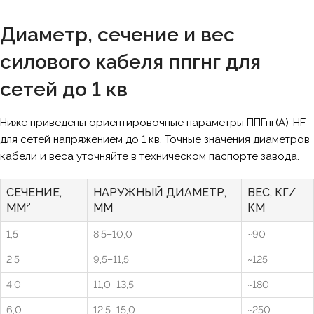
Диаметр, сечение и вес
силового кабеля ппгнг для
сетей до 1 кв
Ниже приведены ориентировочные параметры ППГнг(А)-HF
для сетей напряжением до 1 кв. Точные значения диаметров
кабели и веса уточняйте в техническом паспорте завода.
СЕЧЕНИЕ,
НАРУЖНЫЙ ДИАМЕТР,
ВЕС, КГ/
ММ²
ММ
КМ
1,5
8,5–10,0
~90
2,5
9,5–11,5
~125
4,0
11,0–13,5
~180
6,0
12,5–15,0
~250