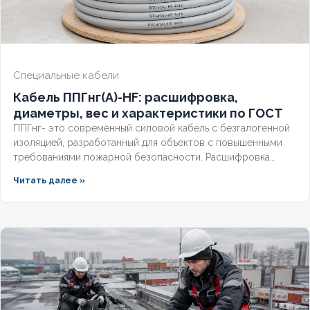
НАЛИЧИЕ ЭКРАНА
Нет
БРОНИРОВАННЫЙ
Нет
Специальные кабели
КОЛИЧЕСТВО ЖИЛ
4
Кабель ППГнг(А)-HF: расшифровка,
диаметры, вес и характеристики по ГОСТ
ППГнг- это современный силовой кабель с безгалогенной
изоляцией, разработанный для объектов с повышенными
требованиями пожарной безопасности. Расшифровка
маркировки, точные характеристики и соответствие ГОСТ
Читать далее »
делают этот технический продукт незаменимым для школ,
метрополитена и медицинских учреждений. Разберём
конструкцию, применение и правила подбора сечения для
сетей до 1 кв