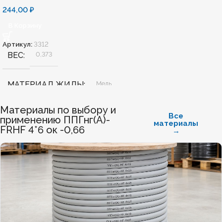
244,00
₽
В Корзину
Артикул:
3312
ВЕС
0,373
МАТЕРИАЛ ЖИЛЫ
Медь
Материалы по выбору и
БЕЗГАЛОГЕННЫЙ
Да
Все
применению ППГнг(А)-
материалы
FRHF 4*6 ок -0,66
→
ХЛАДОСТОЙКИЙ
Нет
СЕЧЕНИЕ ТПЖ
4
ОГНЕСТОЙКИЙ
Да