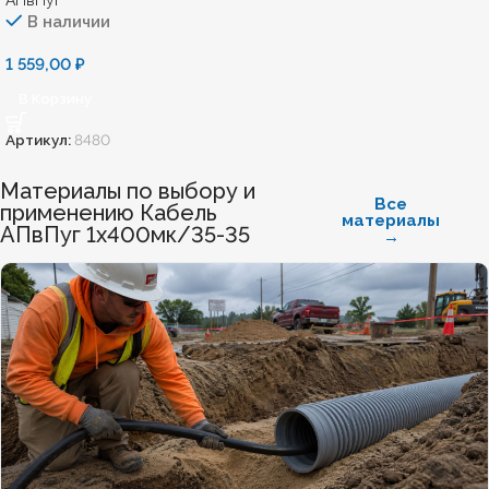
АПвПуг
В наличии
1 559,00
₽
В Корзину
Артикул:
8480
Материалы по выбору и
Все
применению Кабель
материалы
АПвПуг 1х400мк/35-35
→