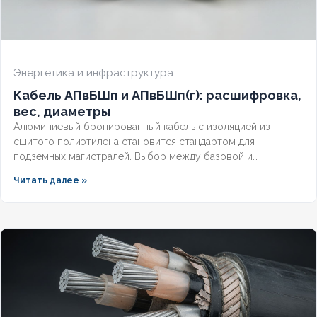
Энергетика и инфраструктура
Кабель АПвБШп и АПвБШп(г): расшифровка,
вес, диаметры
Алюминиевый бронированный кабель с изоляцией из
сшитого полиэтилена становится стандартом для
подземных магистралей. Выбор между базовой и
герметизированной версией зависит от уровня грунтовых
Читать далее »
вод и требований к надёжности. Разберём конструктивные
отличия, влияние индекса «(г)» на массогабаритные
показатели и правила подбора под конкретные условия.