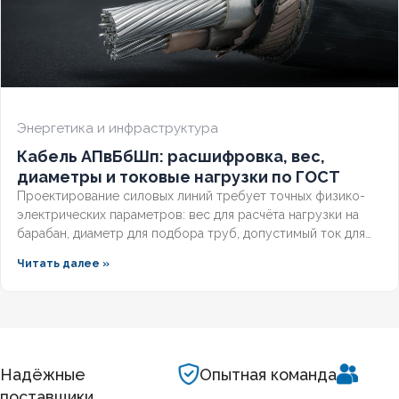
Энергетика и инфраструктура
Кабель АПвБбШп: расшифровка, вес,
диаметры и токовые нагрузки по ГОСТ
Проектирование силовых линий требует точных физико-
электрических параметров: вес для расчёта нагрузки на
барабан, диаметр для подбора труб, допустимый ток для
выбора защиты. Разберём технические характеристики
Читать далее »
алюминиевых бронированных кабелей с изоляцией из
сшитого полиэтилена, формулы расчёта падения
напряжения и правила подбора сечения для подземных
трасс.
Надёжные
Опытная команда
поставщики