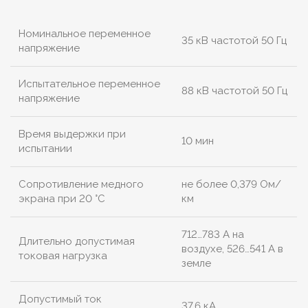
Номинальное переменное
35 кВ частотой 50 Гц
напряжение
Испытательное переменное
88 кВ частотой 50 Гц
напряжение
Время выдержки при
10 мин
испытании
Сопротивление медного
не более 0,379 Ом/
экрана при 20 °С
км
712…783 А на
Длительно допустимая
воздухе, 526…541 А в
токовая нагрузка
земле
Допустимый ток
37,6 кА