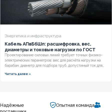
Энергетика и инфраструктура
Кабель АПвБбШп: расшифровка, вес,
диаметры и токовые нагрузки по ГОСТ
Проектирование силовых линий требует точных физико-
электрических параметров: вес для расчёта нагрузки на
барабан, диаметр для подбора труб, допустимый ток для
выбора защиты. Разберём технические характеристики
Читать далее »
алюминиевых бронированных кабелей с изоляцией из
сшитого полиэтилена, формулы расчёта падения
напряжения и правила подбора сечения для подземных
трасс.
Надёжные
Опытная команда
поставщики