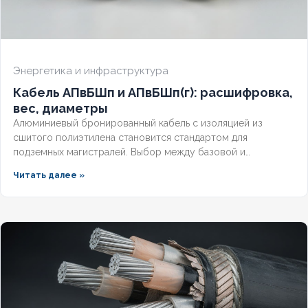
Энергетика и инфраструктура
Кабель АПвБШп и АПвБШп(г): расшифровка,
вес, диаметры
Алюминиевый бронированный кабель с изоляцией из
сшитого полиэтилена становится стандартом для
подземных магистралей. Выбор между базовой и
герметизированной версией зависит от уровня грунтовых
Читать далее »
вод и требований к надёжности. Разберём конструктивные
отличия, влияние индекса «(г)» на массогабаритные
показатели и правила подбора под конкретные условия.