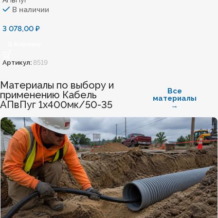
АПвПуг
В наличии
3 078,00
₽
В Корзину
Артикул:
8519
Материалы по выбору и
Все
применению Кабель
материалы
АПвПуг 1х400мк/50-35
→