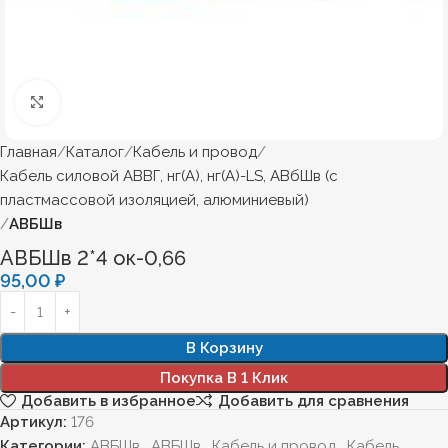
Нажмите, чтобы увеличить
Главная
Каталог
Кабель и провод
Кабель силовой АВВГ, нг(А), нг(А)-LS, АВбШв (с
пластмассовой изоляцией, алюминиевый)
АВБШв
АВБШв 2*4 ок-0,66
95,00
₽
В Корзину
Покупка В 1 Клик
Добавить в избранное
Добавить для сравнения
Артикул:
176
Категории:
АВБШв
,
АВБШв
,
Кабель и провод
,
Кабель