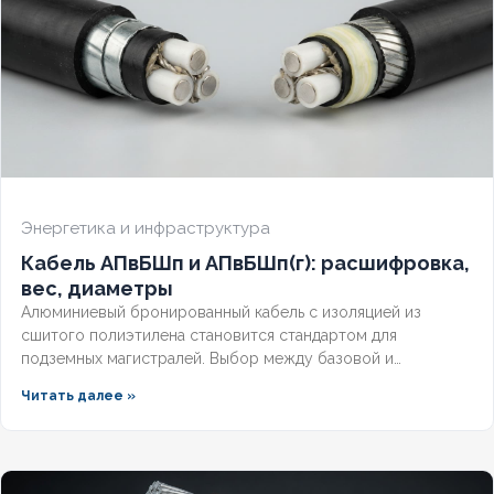
Энергетика и инфраструктура
Кабель АПвБШп и АПвБШп(г): расшифровка,
вес, диаметры
Алюминиевый бронированный кабель с изоляцией из
сшитого полиэтилена становится стандартом для
подземных магистралей. Выбор между базовой и
герметизированной версией зависит от уровня грунтовых
Читать далее »
вод и требований к надёжности. Разберём конструктивные
отличия, влияние индекса «(г)» на массогабаритные
показатели и правила подбора под конкретные условия.