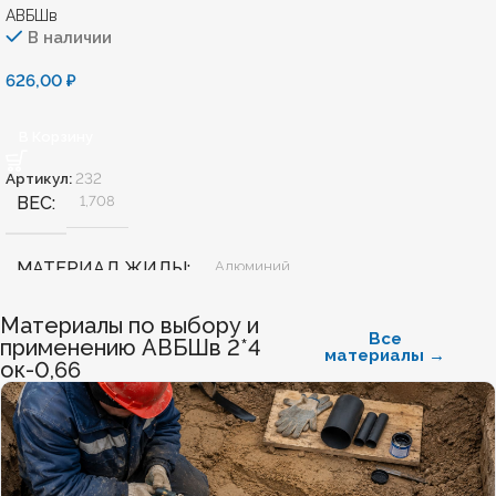
АВБШв
В наличии
626,00
₽
В Корзину
Артикул:
232
ВЕС
1,708
МАТЕРИАЛ ЖИЛЫ
Алюминий
Материалы по выбору и
БЕЗГАЛОГЕННЫЙ
Нет
Все
применению АВБШв 2*4
материалы →
ок-0,66
ХЛАДОСТОЙКИЙ
Нет
СЕЧЕНИЕ ТПЖ
50