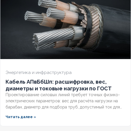
Энергетика и инфраструктура
Кабель АПвБбШп: расшифровка, вес,
диаметры и токовые нагрузки по ГОСТ
Проектирование силовых линий требует точных физико-
электрических параметров: вес для расчёта нагрузки на
барабан, диаметр для подбора труб, допустимый ток для
выбора защиты. Разберём технические характеристики
Читать далее »
алюминиевых бронированных кабелей с изоляцией из
сшитого полиэтилена, формулы расчёта падения