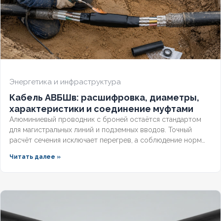
ОГНЕСТОЙКИЙ
Нет
НАЛИЧИЕ ЭКРАНА
Нет
БРОНИРОВАННЫЙ
Да
Энергетика и инфраструктура
Кабель АВБШв: расшифровка, диаметры,
КОЛИЧЕСТВО ЖИЛ
5
характеристики и соединение муфтами
Алюминиевый проводник с броней остаётся стандартом
для магистральных линий и подземных вводов. Точный
расчёт сечения исключает перегрев, а соблюдение норм
стыковки обеспечивает стабильное питание объекта.
Читать далее »
Разберём технический паспорт, требования заземления и
правила трассировки без аварийных обрывов