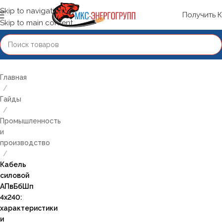
Skip to navigation
Получить 
Skip to main content
Главная
/
Гайды
/
Промышленность
и
производство
/
Кабель
силовой
АПвБбШп
4х240:
характеристики
и