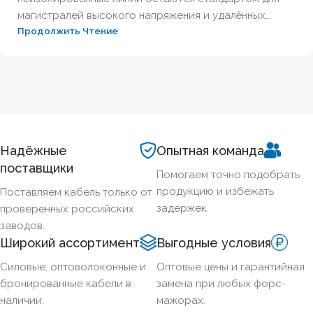
магистралей высокого напряжения и удалённых
Продолжить Чтение
участков. Они дешевле, легче и проще в ремонте, но
требуют строгого соблюдения норм безопасности.
Разберём марки проводов для воздушных линий
электропередач, правила их соединения и нюансы
монтажа.
Надёжные
Опытная команда
поставщики
Помогаем точно подобрать
продукцию и избежать
Поставляем кабель только от
задержек.
проверенных российских
заводов.
Широкий ассортимент
Выгодные условия
Силовые, оптоволоконные и
Оптовые цены и гарантийная
бронированные кабели в
замена при любых форс-
наличии.
мажорах.