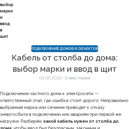
выбор
марки
и
ввод
в
щит
ПОДКЛЮЧЕНИЕ ДОМОВ И ОБЪЕКТОВ
Кабель от столба до дома:
выбор марки и ввод в щит
09.05.2026
· 5 мин чтения
Подключение частного дома к электросети —
ответственный этап, где ошибка стоит дорого. Неправильно
выбранная марка или сечение приводят к отказу
энергосбыта в подключении или авариям при первой же
нагрузке. Разберём,
какой кабель нужен от столба до
дома
, чтобы ввод был безопасным, законным и