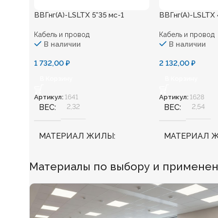
ВВГнг(А)-LSLTХ 5*35 мс-1
ВВГнг(А)-LSLTХ 
Кабель и провод
Кабель и провод
В наличии
В наличии
1 732,00
₽
2 132,00
₽
В Корзину
В Корзину
Артикул:
1641
Артикул:
1628
ВЕС
2,32
ВЕС
2,54
МАТЕРИАЛ ЖИЛЫ
МАТЕРИАЛ 
Медь
Медь
Материалы по выбору и применени
БЕЗГАЛОГЕННЫЙ
Нет
БЕЗГАЛОГЕ
ХЛАДОСТОЙКИЙ
Нет
ХЛАДОСТОЙ