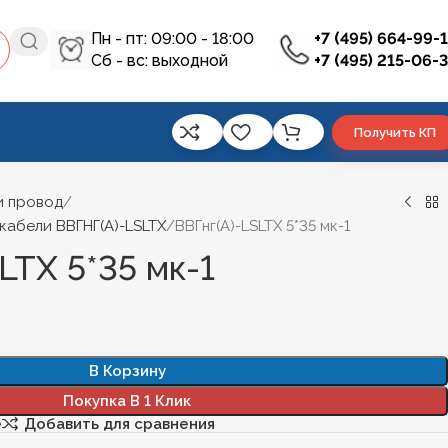
Пн - пт: 09:00 - 18:00
+7 (495) 664-99-
Сб - вс: выходной
+7 (495) 215-06-
Получить КП
и провод
кабели ВВГНГ(А)-LSLTX
ВВГнг(А)-LSLTХ 5*35 мк-1
LTХ 5*35 мк-1
В Корзину
Покупка В 1 Клик
е
Добавить для сравнения