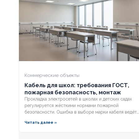
СЕЧЕНИЕ ТПЖ
35
СЕЧЕНИЕ ТП
ОГНЕСТОЙКИЙ
Нет
ОГНЕСТОЙК
НАЛИЧИЕ ЭКРАНА
Нет
НАЛИЧИЕ ЭК
БРОНИРОВАННЫЙ
Нет
БРОНИРОВА
Коммерческие объекты
Кабель для школ: требования ГОСТ,
КОЛИЧЕСТВО ЖИЛ
5
КОЛИЧЕСТВ
пожарная безопасность, монтаж
Прокладка электросетей в школах и детских садах
регулируется жёсткими нормами пожарной
безопасности. Ошибка в выборе марки кабеля ведёт
к отказу в приёмке, предписаниям МЧС и
Читать далее »
дорогостоящим переделкам. Разберём, какой кабель
прокладывают в школах по ГОСТ, чем отличаются
марки с низкой токсичностью и как смонтировать