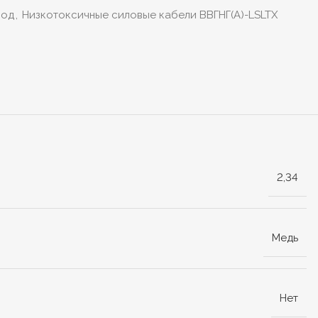
вод
,
Низкотоксичные силовые кабели ВВГНГ(А)-LSLTX
2,34
Медь
Нет