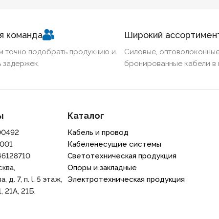
я команда
Широкий ассортимен
м точно подобрать продукцию и
Силовые, оптоволоконные
 задержек.
бронированные кабели в 
ы
Каталог
00492
Кабель и провод
001
Кабеленесущие системы
46128710
Светотехническая продукция
сква,
Опоры и закладные
 д. 7, п. l, 5 этаж,
Электротехническая продукция
, 21A, 21Б.