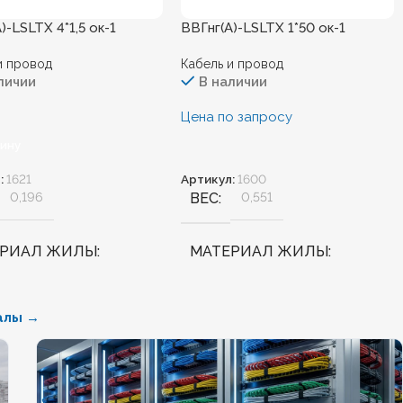
)-LSLTХ 4*1,5 ок-1
ВВГнг(А)-LSLTХ 1*50 ок-1
и провод
Кабель и провод
личии
В наличии
Цена по запросу
зину
:
1621
Артикул:
1600
0,196
ВЕС
0,551
ЕРИАЛ ЖИЛЫ
МАТЕРИАЛ ЖИЛЫ
Медь
алы →
АЛОГЕННЫЙ
Нет
БЕЗГАЛОГЕННЫЙ
Нет
ДОСТОЙКИЙ
Нет
ХЛАДОСТОЙКИЙ
Нет