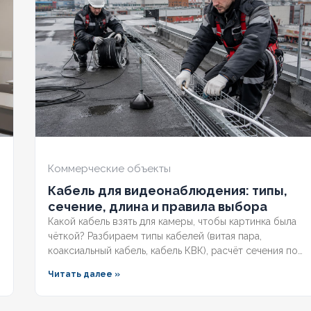
Ж
50
СЕЧЕНИЕ ТПЖ
10
СЕЧЕ
ИЙ
Нет
ОГНЕСТОЙКИЙ
Нет
ОГН
РАНА
Нет
НАЛИЧИЕ ЭКРАНА
Нет
НАЛИ
ННЫЙ
Нет
БРОНИРОВАННЫЙ
Нет
БРО
Коммерческие объекты
Кабель для видеонаблюдения: типы,
О ЖИЛ
4
КОЛИЧЕСТВО ЖИЛ
4
КОЛ
сечение, длина и правила выбора
Какой кабель взять для камеры, чтобы картинка была
чёткой? Разбираем типы кабелей (витая пара,
коаксиальный кабель, кабель КВК), расчёт сечения по
длине и правила прокладки уличных трасс систем
Читать далее »
видеонаблюдения без потери сигнала.