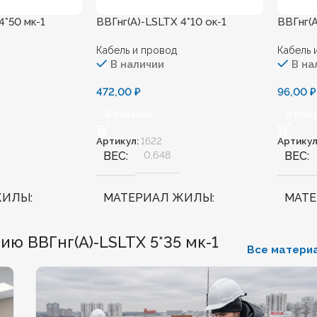
4*50 мк-1
ВВГнг(А)-LSLTХ 4*10 ок-1
ВВГнг(А
Кабель и провод
Кабель 
В наличии
В на
472,00
₽
96,00
₽
В Корзину
В Кор
Артикул:
1622
Артикул
ВЕС
0,648
ВЕС
ЖИЛЫ
МАТЕРИАЛ ЖИЛЫ
МАТ
Медь
Медь
ю ВВГнг(А)-LSLTХ 5*35 мк-1
Все матери
ННЫЙ
Нет
БЕЗГАЛОГЕННЫЙ
Нет
БЕЗГ
КИЙ
Нет
ХЛАДОСТОЙКИЙ
Нет
ХЛА