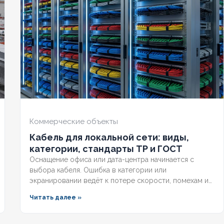
НИЕ ТПЖ
1,5
СЕЧЕНИЕ ТПЖ
50
ЕСТОЙКИЙ
Нет
ОГНЕСТОЙКИЙ
Нет
ЧИЕ ЭКРАНА
Нет
НАЛИЧИЕ ЭКРАНА
Нет
НИРОВАННЫЙ
Нет
БРОНИРОВАННЫЙ
Нет
Коммерческие объекты
Кабель для локальной сети: виды,
ИЧЕСТВО ЖИЛ
4
КОЛИЧЕСТВО ЖИЛ
1
категории, стандарты ТР и ГОСТ
Оснащение офиса или дата-центра начинается с
выбора кабеля. Ошибка в категории или
экранировании ведёт к потере скорости, помехам и
несоответствию нормам. Разберём, какой кабель
Читать далее »
используется в локальной сети, какие категории
поддерживает гигабит и 10G, и как легитимно
подобрать оборудование по ГОСТ и техническим