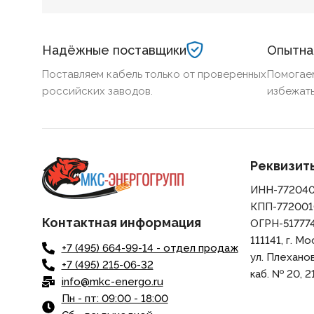
трассу, чтобы пройти проверку с первого раза.
Надёжные поставщики
Опытна
Поставляем кабель только от проверенных
Помогае
российских заводов.
избежать
Реквизит
ИНН-77204
КПП-772001
Контактная информация
ОГРН-51777
111141, г. Мо
+7 (495) 664-99-14 - отдел продаж
ул. Плеханова,
+7 (495) 215-06-32
каб. № 20, 21
info@mkc-energo.ru
Пн - пт: 09:00 - 18:00