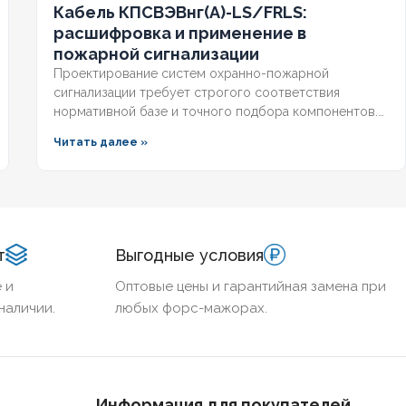
Кабель КПСВЭВнг(А)-LS/FRLS:
расшифровка и применение в
пожарной сигнализации
Проектирование систем охранно-пожарной
сигнализации требует строгого соответствия
нормативной базе и точного подбора компонентов.
Ошибка в выборе кабельной продукции приводит к
Читать далее »
отказу оборудования при задымлении или массовым
ложным срабатываниям из-за наводок. Разберём, что
означает маркировка КПСВЭВнг, чем отличаются
исполнения LS и FRLS и как подобрать марку под
конкретные задачи пожарной автоматики.
т
Выгодные условия
 и
Оптовые цены и гарантийная замена при
наличии.
любых форс-мажорах.
Информация для покупателей