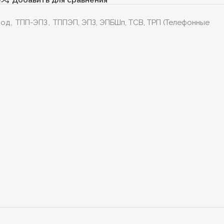
вод
,
ТПП-ЭПЗ
,
ТППЭП, ЭПЗ, ЭПБШп, ТСВ, ТРП (Телефонные