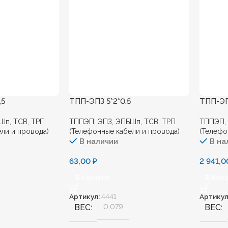
,5
ТПП-ЭПЗ 5*2*0,5
ТПП-ЭП
Шп, ТСВ, ТРП
ТППЭП, ЭПЗ, ЭПБШп, ТСВ, ТРП
ТППЭП, 
ли и провода)
(Телефонные кабели и провода)
(Телефо
В наличии
В на
63,00
₽
2 941,
В Корзину
В Кор
Артикул:
4441
Артикул
ВЕС
0,079
ВЕС