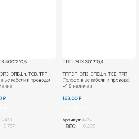
З 400*2*0,5
ТПП-ЭПЗ 30*2*0,4
ЭПЗ, ЭПБШп, ТСВ, ТРП
ТППЭП, ЭПЗ, ЭПБШп, ТСВ, ТРП
нные кабели и провода)
(Телефонные кабели и провода)
личии
В наличии
00
₽
168,00
₽
зину
В Корзину
:
4439
Артикул:
4434
0,767
ВЕС
0,205