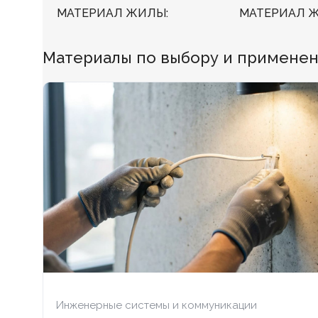
МАТЕРИАЛ ЖИЛЫ
МАТЕРИАЛ 
Медь
Медь
Материалы по выбору и применен
БЕЗГАЛОГЕННЫЙ
Нет
БЕЗГАЛОГЕ
ХЛАДОСТОЙКИЙ
Нет
ХЛАДОСТОЙ
ОГНЕСТОЙКИЙ
Нет
ОГНЕСТОЙК
НАЛИЧИЕ ЭКРАНА
Да
НАЛИЧИЕ ЭК
БРОНИРОВАННЫЙ
Нет
БРОНИРОВА
КОЛИЧЕСТВ
Инженерные системы и коммуникации