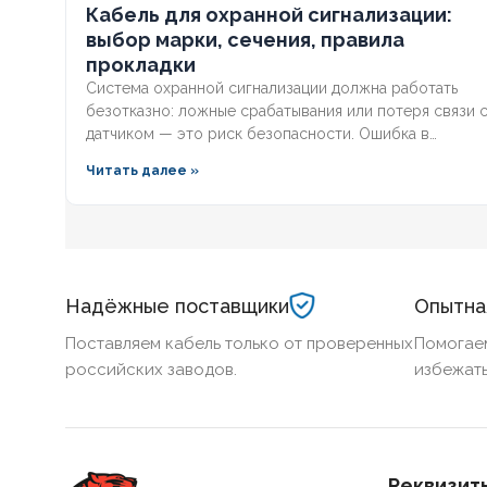
Кабель для охранной сигнализации:
выбор марки, сечения, правила
прокладки
Система охранной сигнализации должна работать
безотказно: ложные срабатывания или потеря связи 
датчиком — это риск безопасности. Ошибка в
выборе кабеля или нарушении правил прокладки
Читать далее »
ведёт к отказу при приёмке. Разберём пошаговый
алгоритм: как рассчитать сечение, выбрать марку и
уложить трассу так, чтобы система прошла проверку
с первого раза.
Надёжные поставщики
Опытна
Поставляем кабель только от проверенных
Помогае
российских заводов.
избежать
Реквизит