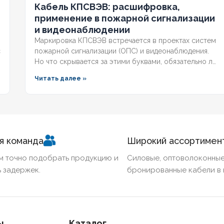
Кабель КПСВЭВ: расшифровка,
800
применение в пожарной сигнализации
и видеонаблюдении
Маркировка КПСВЭВ встречается в проектах систем
с
пожарной сигнализации (ОПС) и видеонаблюдения.
Но что скрывается за этими буквами, обязательно ли
наличие экрана для слаботочных линий и
Читать далее »
соответствует ли кабель требованиям СП и ГОСТ?
Разберём полную расшифровку, нормативную базу и
правила выбора для систем безопасности.
я команда
Широкий ассортимен
м точно подобрать продукцию и
Силовые, оптоволоконные
 задержек.
бронированные кабели в 
ы
Каталог