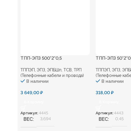
ТПП-ЭПЗ 500*2*0,5
ТПП-ЭПЗ 50*2*0
ТППЭП, ЭПЗ, ЭПБШп, ТСВ, ТРП
ТППЭП, ЭПЗ, ЭПБ
(Телефонные кабели и провода)
(Телефонные кабе
В наличии
В наличии
3 649,00
₽
318,00
₽
В Корзину
В Корзину
Артикул:
4445
Артикул:
4443
ВЕС
3,694
ВЕС
0,45