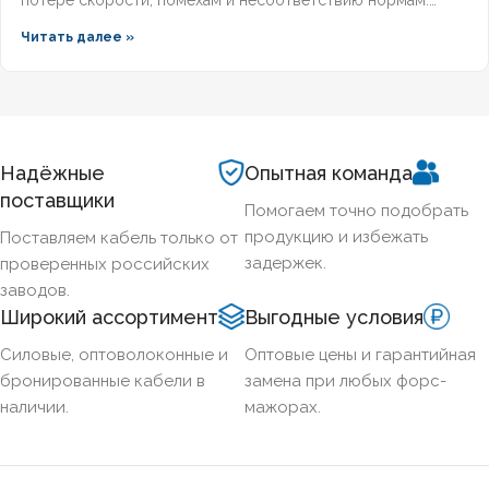
Разберём, какой кабель используется в локальной сети,
Читать далее »
какие категории поддерживает гигабит и 10G, и как
легитимно подобрать оборудование по ГОСТ и
техническим регламентам.
Надёжные
Опытная команда
поставщики
Помогаем точно подобрать
продукцию и избежать
Поставляем кабель только от
задержек.
проверенных российских
заводов.
Широкий ассортимент
Выгодные условия
Силовые, оптоволоконные и
Оптовые цены и гарантийная
бронированные кабели в
замена при любых форс-
наличии.
мажорах.