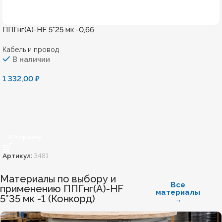
ППГнг(А)-HF 5*25 мк -0,66
Кабель и провод
В наличии
1 332,00
₽
В Корзину
Артикул:
3481
Материалы по выбору и
Все
применению ППГнг(А)-HF
материалы
5*35 мк -1 (Конкорд)
→