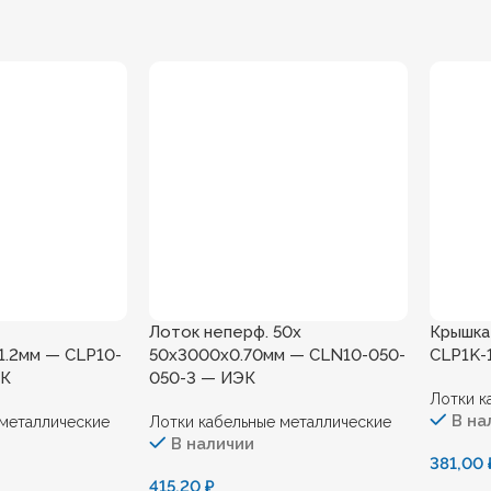
Лоток неперф. 50х
Крышка 
.2мм — CLP10-
50х3000х0.70мм — CLN10-050-
CLP1K-
ЭК
050-3 — ИЭК
Лотки к
В на
 металлические
Лотки кабельные металлические
В наличии
381,00
415,20
₽