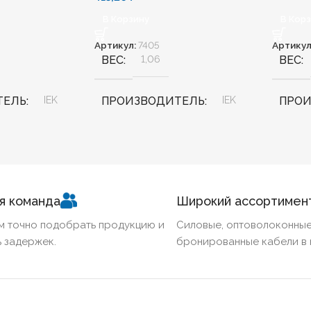
В Корзину
В Кор
Артикул:
7405
Артикул
ВЕС
1,06
ВЕС
ТЕЛЬ
IEK
ПРОИЗВОДИТЕЛЬ
IEK
ПРО
100
ШИРИНА, ММ
50
ШИРИ
3000
ДЛИНА, ММ
3000
КОД 
я команда
Широкий ассортимен
CLP1K
400
ВЫСОТА, ММ
50
м точно подобрать продукцию и
Силовые, оптоволоконные
 задержек.
бронированные кабели в 
КОД ТОВАРА
-3
CLN10-050-050-3