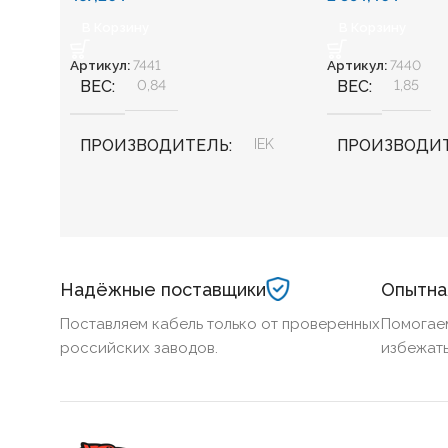
В Корзину
В Корзину
Артикул:
7441
Артикул:
7440
ВЕС
0,84
ВЕС
1,85
ПРОИЗВОДИТЕЛЬ
IEK
ПРОИЗВОДИ
ШИРИНА, ММ
50
ШИРИНА, ММ
ДЛИНА, ММ
3000
ДЛИНА, ММ
Надёжные поставщики
Опытна
ВЫСОТА, ММ
35
ВЫСОТА, ММ
Поставляем кабель только от проверенных
Помогае
российских заводов.
избежать
ТОЛЩИНА
0,7
КОД ТОВАРА
CLP10-100-400
КОД ТОВАРА