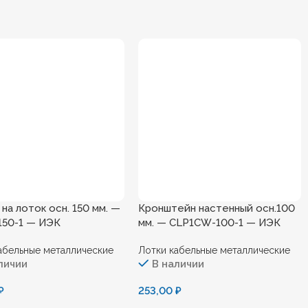
на лоток осн. 150 мм. —
Кронштейн настенный осн.100
150-1 — ИЭК
мм. — CLP1CW-100-1 — ИЭК
абельные металлические
Лотки кабельные металлические
личии
В наличии
₽
253,00
₽