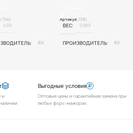
зину
В Корзину
:
7341
Артикул:
7281
1,03
ВЕС
0,163
ИЗВОДИТЕЛЬ
IEK
ПРОИЗВОДИТЕЛЬ
IEK
НА, ММ
150
ШИРИНА, ММ
100
ТОВАРА
КОД ТОВАРА
т
Выгодные условия
-150-1
CLP1CW-100-1
 и
Оптовые цены и гарантийная замена при
наличии.
любых форс-мажорах.