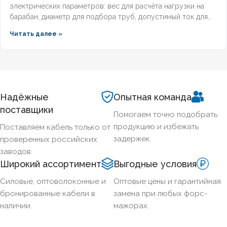
электрических параметров: вес для расчёта нагрузки на
барабан, диаметр для подбора труб, допустимый ток для
выбора защиты. Разберём технические характеристики
Читать далее »
алюминиевых бронированных кабелей с изоляцией из
сшитого полиэтилена, формулы расчёта падения
напряжения и правила подбора сечения для подземных
трасс.
Надёжные
Опытная команда
поставщики
Помогаем точно подобрать
продукцию и избежать
Поставляем кабель только от
задержек.
проверенных российских
заводов.
Широкий ассортимент
Выгодные условия
Силовые, оптоволоконные и
Оптовые цены и гарантийная
бронированные кабели в
замена при любых форс-
наличии.
мажорах.