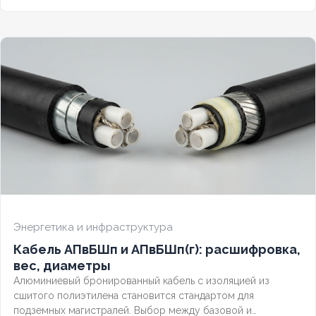
Разберём полную расшифровку по ГОСТ, таблицу
массогабаритных характеристик и правила выбора
бронированного контрольного кабеля.
Энергетика и инфраструктура
Кабель АПвБШп и АПвБШп(г): расшифровка,
вес, диаметры
Алюминиевый бронированный кабель с изоляцией из
сшитого полиэтилена становится стандартом для
подземных магистралей. Выбор между базовой и