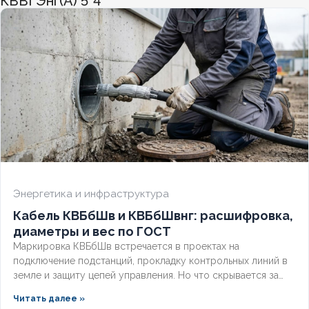
КВВГЭнг(А) 5*4
ХЛАДОСТОЙКИЙ
Нет
СЕЧЕНИЕ ТПЖ
1,5
ОГНЕСТОЙКИЙ
Нет
НАЛИЧИЕ ЭКРАНА
Да
БРОНИРОВАННЫЙ
Нет
Энергетика и инфраструктура
Кабель КВБбШв и КВБбШвнг: расшифровка,
КОЛИЧЕСТВО ЖИЛ
4
диаметры и вес по ГОСТ
Маркировка КВБбШв встречается в проектах на
подключение подстанций, прокладку контрольных линий в
земле и защиту цепей управления. Но что скрывается за
этими буквами, как рассчитать вес трассы для доставки и
Читать далее »
чем версия с индексом нг отличается от базовой?