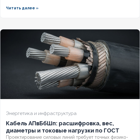
герметизированной версией зависит от уровня грунтовых
Читать далее »
вод и требований к надёжности. Разберём конструктивные
отличия, влияние индекса «(г)» на массогабаритные
показатели и правила подбора под конкретные условия.
Энергетика и инфраструктура
Кабель АПвБбШп: расшифровка, вес,
диаметры и токовые нагрузки по ГОСТ
Проектирование силовых линий требует точных физико-