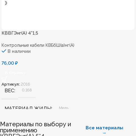
КВВГЭнг(А) 4*1,5
Контрольные кабели КВБбШ(в)нг(А)
В наличии
76,00
₽
В Корзину
Артикул:
2016
ВЕС
0,168
МАТЕРИАЛ ЖИЛЫ
Медь
Материалы по выбору и
БЕЗГАЛОГЕННЫЙ
Нет
Все материалы
применению
→