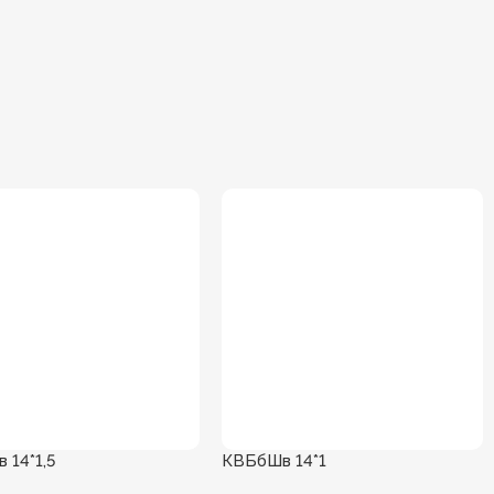
 14*1,5
КВБбШв 14*1