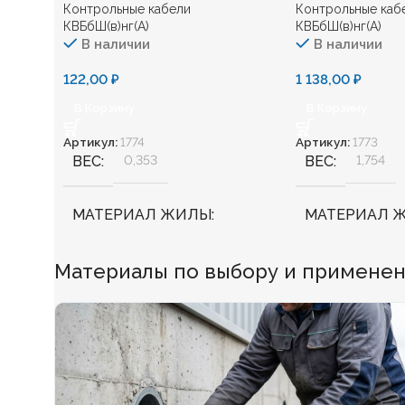
Контрольные кабели
Контрольные каб
КВБбШ(в)нг(А)
КВБбШ(в)нг(А)
В наличии
В наличии
122,00
₽
1 138,00
₽
В Корзину
В Корзину
Артикул:
1774
Артикул:
1773
ВЕС
0,353
ВЕС
1,754
МАТЕРИАЛ ЖИЛЫ
МАТЕРИАЛ 
Медь
Медь
Материалы по выбору и применен
БЕЗГАЛОГЕННЫЙ
Нет
БЕЗГАЛОГЕ
ХЛАДОСТОЙКИЙ
Нет
ХЛАДОСТОЙ