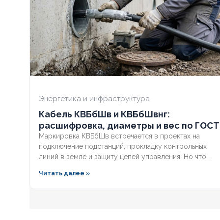
СЕЧЕНИЕ ТПЖ
1
СЕЧЕНИЕ ТП
ОГНЕСТОЙКИЙ
Нет
ОГНЕСТОЙК
НАЛИЧИЕ ЭКРАНА
Нет
НАЛИЧИЕ ЭК
БРОНИРОВАННЫЙ
Да
БРОНИРОВА
Энергетика и инфраструктура
Кабель КВБбШв и КВБбШвнг:
КОЛИЧЕСТВО ЖИЛ
7
КОЛИЧЕСТВ
расшифровка, диаметры и вес по ГОСТ
Маркировка КВБбШв встречается в проектах на
подключение подстанций, прокладку контрольных
линий в земле и защиту цепей управления. Но что
скрывается за этими буквами, как рассчитать вес
Читать далее »
трассы для доставки и чем версия с индексом нг
отличается от базовой? Разберём полную
расшифровку по ГОСТ, таблицу массогабаритных
характеристик и правила выбора бронированного
контрольного кабеля.