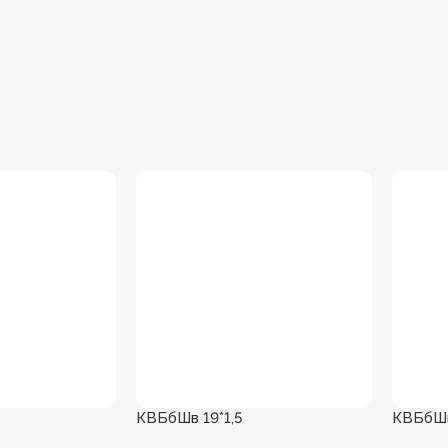
КВБбШв 19*1,5
КВБбШв