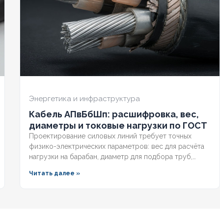
НИЕ ТПЖ
1,5
СЕЧЕНИЕ ТПЖ
1
ЕСТОЙКИЙ
Нет
ОГНЕСТОЙКИЙ
Нет
ЧИЕ ЭКРАНА
Нет
НАЛИЧИЕ ЭКРАНА
Нет
НИРОВАННЫЙ
Да
БРОНИРОВАННЫЙ
Да
Энергетика и инфраструктура
Кабель АПвБбШп: расшифровка, вес,
ИЧЕСТВО ЖИЛ
14
КОЛИЧЕСТВО ЖИЛ
14
диаметры и токовые нагрузки по ГОСТ
Проектирование силовых линий требует точных
физико-электрических параметров: вес для расчёта
нагрузки на барабан, диаметр для подбора труб,
допустимый ток для выбора защиты. Разберём
Читать далее »
технические характеристики алюминиевых
бронированных кабелей с изоляцией из сшитого
полиэтилена, формулы расчёта падения напряжения и
правила подбора сечения для подземных трасс.