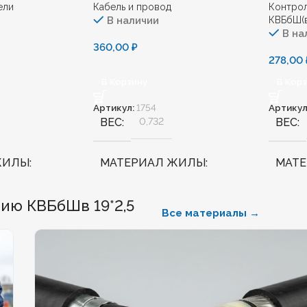
ели
Кабель и провод
Контрол
В наличии
КВБбШ(в
В на
360,00
₽
278,00
В Корзину
В Кор
Артикул:
1754
Артикул
ВЕС
0,732
ВЕС
ЖИЛЫ
МАТЕРИАЛ ЖИЛЫ
МАТ
Медь
Медь
ию КВБбШв 19*2,5
Все материалы →
ННЫЙ
Нет
БЕЗГАЛОГЕННЫЙ
Нет
БЕЗГ
КИЙ
Нет
ХЛАДОСТОЙКИЙ
Нет
ХЛА