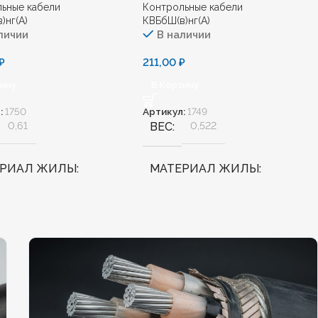
ьные кабели
Контрольные кабели
)нг(А)
КВБбШ(в)нг(А)
личии
В наличии
₽
211,00
₽
зину
В Корзину
:
1750
Артикул:
1749
0,61
ВЕС
0,522
ЕРИАЛ ЖИЛЫ
МАТЕРИАЛ ЖИЛЫ
Медь
АЛОГЕННЫЙ
Нет
БЕЗГАЛОГЕННЫЙ
Нет
ДОСТОЙКИЙ
Нет
ХЛАДОСТОЙКИЙ
Нет