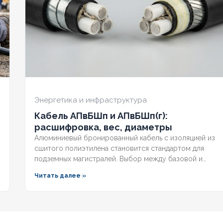
Ж
1,5
СЕЧЕНИЕ ТПЖ
1,5
СЕЧЕ
ИЙ
Нет
ОГНЕСТОЙКИЙ
Нет
ОГН
РАНА
Нет
НАЛИЧИЕ ЭКРАНА
Нет
НАЛИ
ННЫЙ
Да
БРОНИРОВАННЫЙ
Да
БРО
Энергетика и инфраструктура
Кабель АПвБШп и АПвБШп(г):
О ЖИЛ
52
КОЛИЧЕСТВО ЖИЛ
19
КОЛ
расшифровка, вес, диаметры
Алюминиевый бронированный кабель с изоляцией из
сшитого полиэтилена становится стандартом для
подземных магистралей. Выбор между базовой и
герметизированной версией зависит от уровня
Читать далее »
грунтовых вод и требований к надёжности. Разберём
конструктивные отличия, влияние индекса «(г)» на
массогабаритные показатели и правила подбора под
конкретные условия.