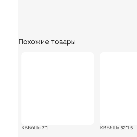
Похожие товары
КВБбШв 7*1
КВБбШв 52*1,5