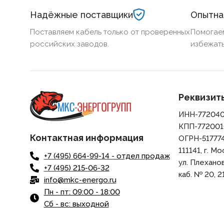
Надёжные поставщики
Опытна
Поставляем кабель только от проверенных
Помогае
российских заводов.
избежать
Реквизит
ИНН-77204
КПП-772001
Контактная информация
ОГРН-51777
111141, г. Мо
+7 (495) 664-99-14 - отдел продаж
ул. Плеханова,
+7 (495) 215-06-32
каб. № 20, 21
info@mkc-energo.ru
Пн - пт: 09:00 - 18:00
Сб - вс: выходной