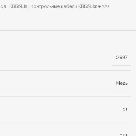
вод
,
КВБбШв
,
Контрольные кабели КВБбШ(в)нг(А)
0,997
Медь
Нет
Нет