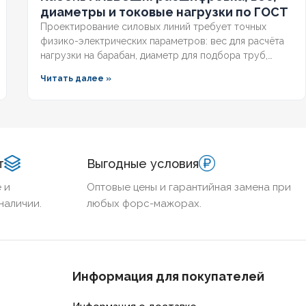
диаметры и токовые нагрузки по ГОСТ
Проектирование силовых линий требует точных
физико-электрических параметров: вес для расчёта
нагрузки на барабан, диаметр для подбора труб,
допустимый ток для выбора защиты. Разберём
Читать далее »
технические характеристики алюминиевых
бронированных кабелей с изоляцией из сшитого
полиэтилена, формулы расчёта падения напряжения и
правила подбора сечения для подземных трасс.
т
Выгодные условия
 и
Оптовые цены и гарантийная замена при
наличии.
любых форс-мажорах.
Информация для покупателей