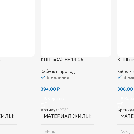
1
КППГнг(А)-HF 14*1,5
КППГнг(
Кабель и провод
Кабель 
В наличии
В на
394,00
₽
308,0
В Корзину
В Кор
Артикул:
2732
Артикул
ЖИЛЫ
МАТЕРИАЛ ЖИЛЫ
МАТ
Медь
Медь