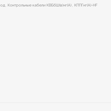
вод
,
Контрольные кабели КВБбШ(в)нг(А)
,
КППГнг(А)-HF