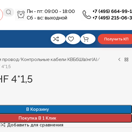
Пн - пт: 09:00 - 18:00
+7 (495) 664-99-
Сб - вс: выходной
+7 (495) 215-06-
Получить КП
и провод
Контрольные кабели КВБбШ(в)нг(А)
 4*1,5
F 4*1,5
В Корзину
Покупка В 1 Клик
е
Добавить для сравнения