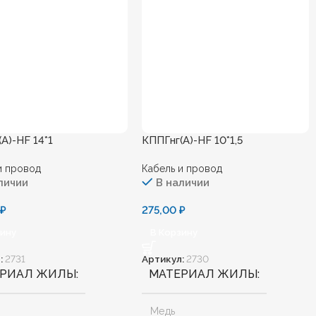
А)-HF 14*1
КППГнг(А)-HF 10*1,5
и провод
Кабель и провод
личии
В наличии
0
₽
275,00
₽
зину
В Корзину
:
2731
Артикул:
2730
ЕРИАЛ ЖИЛЫ
МАТЕРИАЛ ЖИЛЫ
Медь