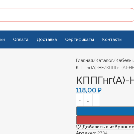
ьи
Оплата
Доставка
Сертификаты
Контакты
Главная
Каталог
Кабель 
КППГнг(А)-HF
КППГнг(А)-HF
КППГнг(А)-H
118,00
₽
Добавить в избранно
Артикул:
2734