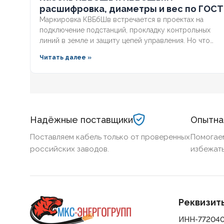
расшифровка, диаметры и вес по ГОСТ
Маркировка КВБбШв встречается в проектах на
подключение подстанций, прокладку контрольных
линий в земле и защиту цепей управления. Но что
скрывается за этими буквами, как рассчитать вес
Читать далее »
трассы для доставки и чем версия с индексом нг
отличается от базовой? Разберём полную
расшифровку по ГОСТ, таблицу массогабаритных
характеристик и правила выбора бронированного
контрольного кабеля.
Надёжные поставщики
Опытна
Поставляем кабель только от проверенных
Помогае
российских заводов.
избежать
Реквизит
ИНН-77204