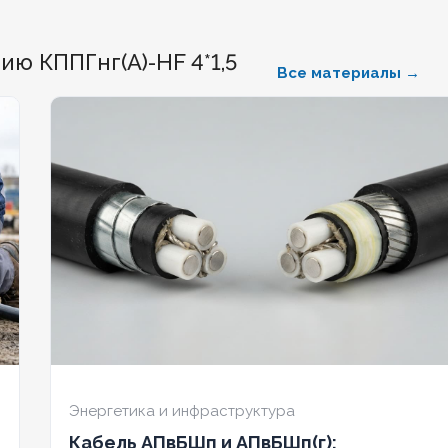
ННЫЙ
Да
БЕЗГАЛОГЕННЫЙ
Да
БЕЗГ
ю КППГнг(А)-HF 4*1,5
Все материалы →
КИЙ
Нет
ХЛАДОСТОЙКИЙ
Нет
ХЛА
Ж
1
СЕЧЕНИЕ ТПЖ
1,5
СЕЧЕ
ИЙ
Нет
ОГНЕСТОЙКИЙ
Нет
ОГН
РАНА
Нет
НАЛИЧИЕ ЭКРАНА
Нет
НАЛИ
ННЫЙ
Нет
БРОНИРОВАННЫЙ
Нет
БРО
О ЖИЛ
5
КОЛИЧЕСТВО ЖИЛ
14
КОЛ
Энергетика и инфраструктура
Кабель АПвБШп и АПвБШп(г):