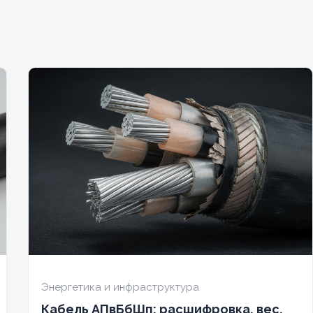
АЛОГЕННЫЙ
Да
БЕЗГАЛОГЕННЫЙ
Да
ДОСТОЙКИЙ
Нет
ХЛАДОСТОЙКИЙ
Нет
НИЕ ТПЖ
1
СЕЧЕНИЕ ТПЖ
1,5
ЕСТОЙКИЙ
Нет
ОГНЕСТОЙКИЙ
Нет
ЧИЕ ЭКРАНА
Нет
НАЛИЧИЕ ЭКРАНА
Нет
НИРОВАННЫЙ
Нет
БРОНИРОВАННЫЙ
Нет
ИЧЕСТВО ЖИЛ
14
КОЛИЧЕСТВО ЖИЛ
10
Энергетика и инфраструктура
Кабель АПвБбШп: расшифровка, вес,