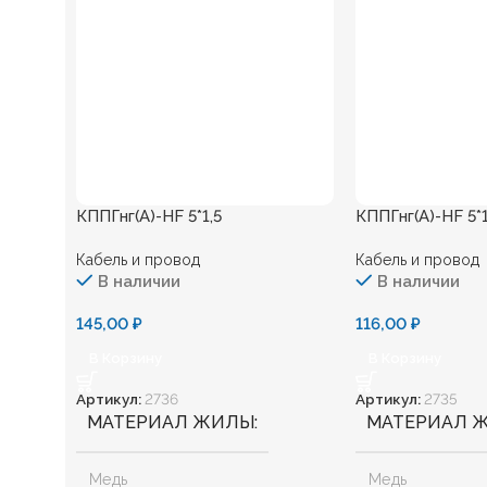
КППГнг(А)-HF 5*1,5
КППГнг(А)-HF 5*
Кабель и провод
Кабель и провод
В наличии
В наличии
145,00
₽
116,00
₽
В Корзину
В Корзину
Артикул:
2736
Артикул:
2735
МАТЕРИАЛ ЖИЛЫ
МАТЕРИАЛ 
Медь
Медь