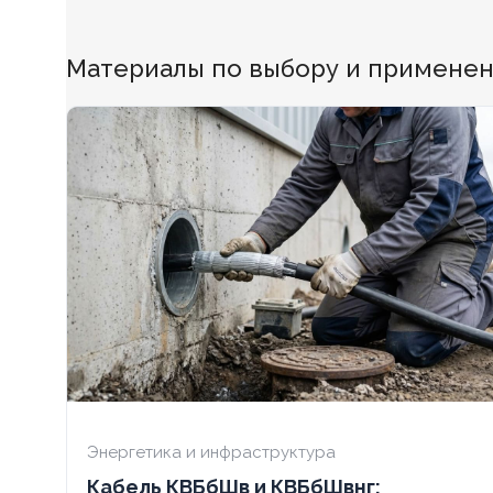
БЕЗГАЛОГЕННЫЙ
Да
БЕЗГАЛОГЕ
Материалы по выбору и применени
ХЛАДОСТОЙКИЙ
Нет
ХЛАДОСТОЙ
СЕЧЕНИЕ ТПЖ
1,5
СЕЧЕНИЕ ТП
ОГНЕСТОЙКИЙ
Нет
ОГНЕСТОЙК
НАЛИЧИЕ ЭКРАНА
Нет
НАЛИЧИЕ ЭК
БРОНИРОВАННЫЙ
Нет
БРОНИРОВА
КОЛИЧЕСТВО ЖИЛ
5
КОЛИЧЕСТВ
Энергетика и инфраструктура
Кабель КВБбШв и КВБбШвнг: