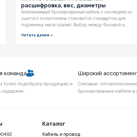
расшифровка, вес, диаметры
Алюминиевый бронированный кабель с изоляцией из
сшитого полиэтилена становится стандартом для
подземных магистралей. Выбор между базовой и
герметизированной версией зависит от уровня
Читать далее »
грунтовых вод и требований к надёжности. Разберём
конструктивные отличия, влияние индекса «(г)» на
массогабаритные показатели и правила подбора под
конкретные условия.
я команда
Широкий ассортимен
м точно подобрать продукцию и
Силовые, оптоволоконные
 задержек.
бронированные кабели в 
ы
Каталог
00492
Кабель и провод