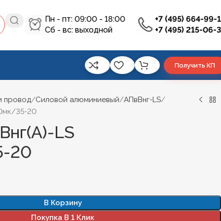
Пн - пт: 09:00 - 18:00
+7 (495) 664-99-
Сб - вс: выходной
+7 (495) 215-06-
Получить КП
и провод
Силовой алюминиевый
АПвВнг-LS
40мк/35-20
Внг(А)-LS
5-20
В Корзину
Покупка В 1 Клик