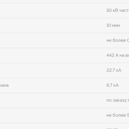
50 кВ част
10 мин
не более 
442 А на в
22,7 кА
рана
6,7 кА
по заказу
не более 