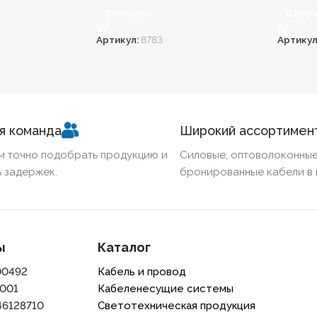
В Корзину
В Кор
Артикул:
8783
Артикул
я команда
Широкий ассортимен
м точно подобрать продукцию и
Силовые, оптоволоконные
 задержек.
бронированные кабели в 
ы
Каталог
00492
Кабель и провод
001
Кабеленесущие системы
46128710
Светотехническая продукция