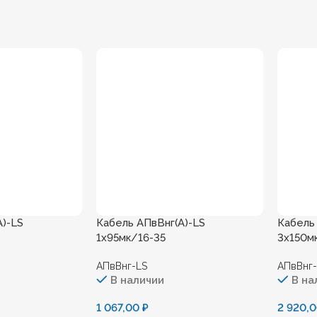
А)-LS
Кабель АПвВнг(А)-LS
Кабель
1х95мк/16-35
3х150м
АПвВнг-LS
АПвВнг
В наличии
В на
1 067,00
₽
2 920,