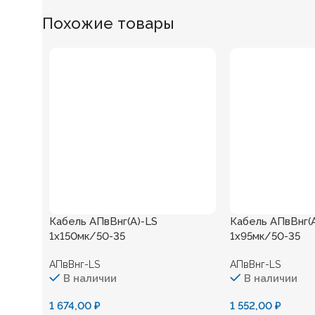
Похожие товары
Кабель АПвВнг(А)-LS
Кабель АПвВнг(
1х150мк/50-35
1х95мк/50-35
АПвВнг-LS
АПвВнг-LS
В наличии
В наличии
1 674,00
₽
1 552,00
₽