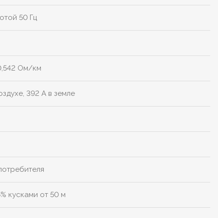
отой 50 Гц
0,542 Ом/км
оздухе, 392 А в земле
 потребителя
5% кусками от 50 м