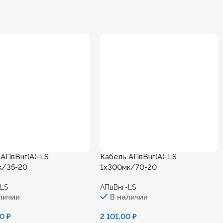
 АПвВнг(А)-LS
Кабель АПвВнг(А)-LS
к/35-20
1х300мк/70-20
-LS
АПвВнг-LS
личии
В наличии
00
₽
2 101,00
₽