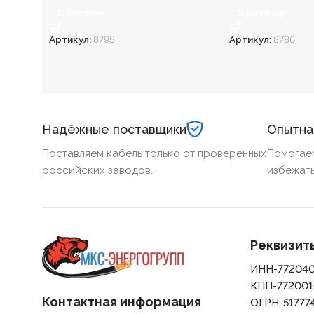
В Корзину
В Корзину
Артикул:
8795
Артикул:
8786
Надёжные поставщики
Опытна
Поставляем кабель только от проверенных
Помогае
российских заводов.
избежать
Реквизит
ИНН-77204
КПП-772001
Контактная информация
ОГРН-51777