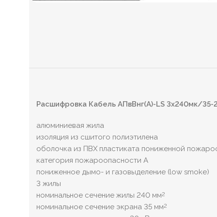
Расшифровка Кабель АПвВнг(А)-LS 3х240мк/35-
алюминиевая жила
изоляция из сшитого полиэтилена
оболочка из ПВХ пластиката пониженной пожаро
категория пожароопасности A
пониженное дымо- и газовыделение (low smoke)
3 жилы
номинальное сечение жилы 240 мм
2
номинальное сечение экрана 35 мм
2