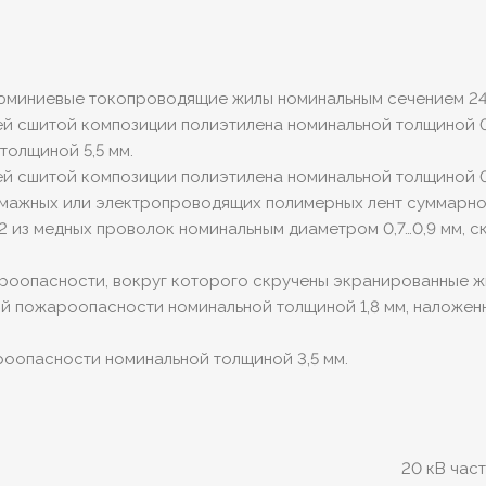
люминиевые токопроводящие жилы номинальным сечением 24
й сшитой композиции полиэтилена номинальной толщиной 0
толщиной 5,5 мм.
й сшитой композиции полиэтилена номинальной толщиной 0
умажных или электропроводящих полимерных лент суммарной
2 из медных проволок номинальным диаметром 0,7…0,9 мм, 
ароопасности, вокруг которого скручены экранированные ж
ной пожароопасности номинальной толщиной 1,8 мм, наложе
роопасности номинальной толщиной 3,5 мм.
20 кВ част