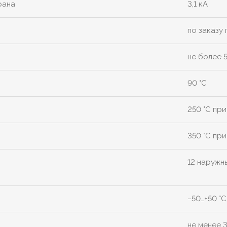
рана
3,1 кА
по заказу
не более 
90 °C
250 °C при
350 °C при
12 наружн
−50…+50 °C
не менее 3