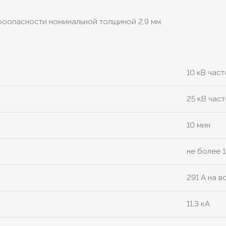
роопасности номинальной толщиной 2,9 мм.
10 кВ част
25 кВ част
10 мин
не более 1
291 А на в
11,3 кА