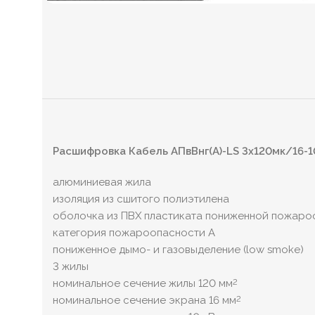
Расшифровка Кабель АПвВнг(А)-LS 3х120мк/16-1
алюминиевая жила
изоляция из сшитого полиэтилена
оболочка из ПВХ пластиката пониженной пожаро
категория пожароопасности A
пониженное дымо- и газовыделение (low smoke)
3 жилы
номинальное сечение жилы 120 мм
2
номинальное сечение экрана 16 мм
2