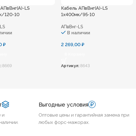
 АПвВнг(А)-LS
Кабель АПвВнг(А)-LS
к/120-10
1х400мк/95-10
-LS
АПвВнг-LS
личии
В наличии
00
₽
2 269,00
₽
зину
В Корзину
:
8669
Артикул:
8643
т
Выгодные условия
 и
Оптовые цены и гарантийная замена при
наличии.
любых форс-мажорах.