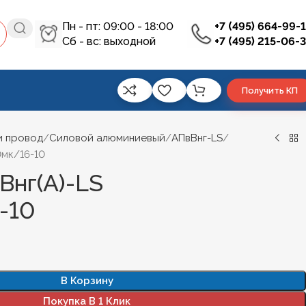
Пн - пт: 09:00 - 18:00
+7 (495) 664-99-
Сб - вс: выходной
+7 (495) 215-06-
Получить КП
и провод
Силовой алюминиевый
АПвВнг-LS
0мк/16-10
Внг(А)-LS
-10
В Корзину
Покупка В 1 Клик