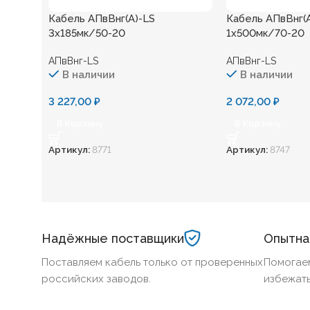
Кабель АПвВнг(А)-LS
Кабель АПвВнг(
3х185мк/50-20
1х500мк/70-20
АПвВнг-LS
АПвВнг-LS
В наличии
В наличии
3 227,00
₽
2 072,00
₽
В Корзину
В Корзину
Артикул:
8771
Артикул:
8747
Надёжные поставщики
Опытна
Поставляем кабель только от проверенных
Помогае
российских заводов.
избежать