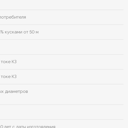
 потребителя
5% кусками от 50 м
 токе КЗ
 токе КЗ
ых диаметров
0 лет с даты изготовления