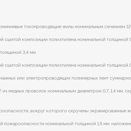
алюминиевые токопроводящие жилы номинальным сечением 12
й сшитой композиции полиэтилена номинальной толщиной 0
толщиной 3,4 мм.
й сшитой композиции полиэтилена номинальной толщиной 0
умажных или электропроводящих полимерных лент суммарной
из медных проволок номинальным диаметром 0,7…1,4 мм, с
2
ароопасности, вокруг которого скручены экранированные ж
ной пожароопасности номинальной толщиной 1,6 мм, наложе