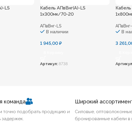
А)-LS
Кабель АПвВнг(А)-LS
Кабель
1х300мк/70-20
1х800м
АПвВнг-LS
АПвВнг
В наличии
В на
1 945,00
₽
3 261,
В Корзину
В Кор
Артикул:
8738
Артикул
я команда
Широкий ассортимен
м точно подобрать продукцию и
Силовые, оптоволоконные
 задержек.
бронированные кабели в 