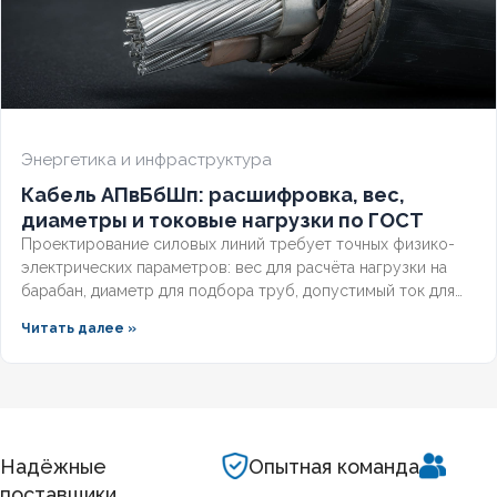
Энергетика и инфраструктура
Кабель АПвБбШп: расшифровка, вес,
диаметры и токовые нагрузки по ГОСТ
Проектирование силовых линий требует точных физико-
электрических параметров: вес для расчёта нагрузки на
барабан, диаметр для подбора труб, допустимый ток для
выбора защиты. Разберём технические характеристики
Читать далее »
алюминиевых бронированных кабелей с изоляцией из
сшитого полиэтилена, формулы расчёта падения
напряжения и правила подбора сечения для подземных
трасс.
Надёжные
Опытная команда
поставщики