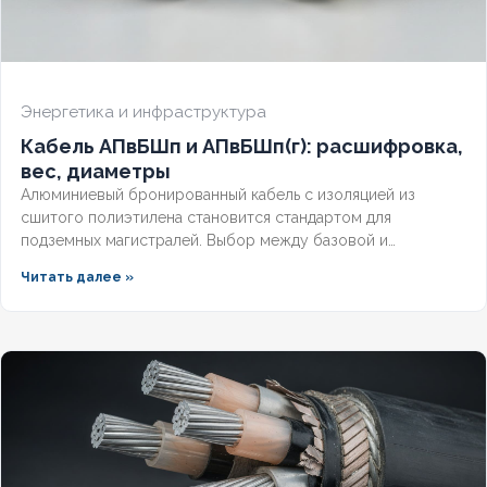
Энергетика и инфраструктура
Кабель АПвБШп и АПвБШп(г): расшифровка,
вес, диаметры
Алюминиевый бронированный кабель с изоляцией из
сшитого полиэтилена становится стандартом для
подземных магистралей. Выбор между базовой и
герметизированной версией зависит от уровня грунтовых
Читать далее »
вод и требований к надёжности. Разберём конструктивные
отличия, влияние индекса «(г)» на массогабаритные
показатели и правила подбора под конкретные условия.