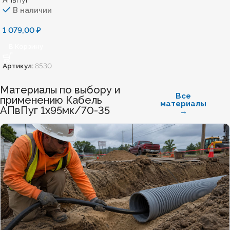
АПвПуг
В наличии
1 079,00
₽
В Корзину
Артикул:
8530
Материалы по выбору и
Все
применению Кабель
материалы
АПвПуг 1х95мк/70-35
→