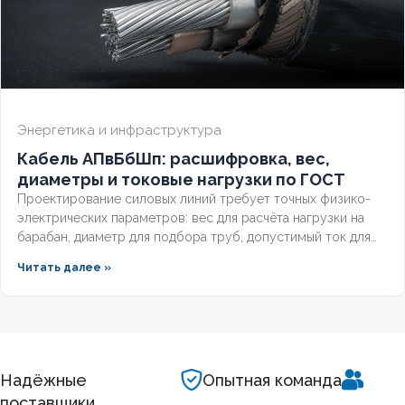
Энергетика и инфраструктура
Кабель АПвБбШп: расшифровка, вес,
диаметры и токовые нагрузки по ГОСТ
Проектирование силовых линий требует точных физико-
электрических параметров: вес для расчёта нагрузки на
барабан, диаметр для подбора труб, допустимый ток для
выбора защиты. Разберём технические характеристики
Читать далее »
алюминиевых бронированных кабелей с изоляцией из
сшитого полиэтилена, формулы расчёта падения
напряжения и правила подбора сечения для подземных
трасс.
Надёжные
Опытная команда
поставщики