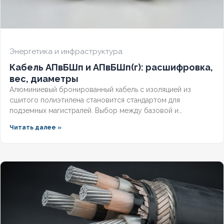
Энергетика и инфраструктура
Кабель АПвБШп и АПвБШп(г): расшифровка,
вес, диаметры
Алюминиевый бронированный кабель с изоляцией из
сшитого полиэтилена становится стандартом для
подземных магистралей. Выбор между базовой и
герметизированной версией зависит от уровня грунтовых
Читать далее »
вод и требований к надёжности. Разберём конструктивные
отличия, влияние индекса «(г)» на массогабаритные
показатели и правила подбора под конкретные условия.