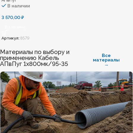
АПвПуг
В наличии
3 570,00
₽
В Корзину
Артикул:
8579
Материалы по выбору и
Все
применению Кабель
материалы
АПвПуг 1х800мк/95-35
→