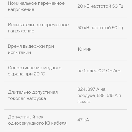
Номинальное переменное
20 кВ частотой 50 Гц
напряжение
Испытательное переменное
50 кВ частотой 50 Гц
напряжение
Время выдержки при
10 мин
испытании
Сопротивление медного
не более 0,2 Ом/км
экрана при 20 °С
824…897 А на
Длительно допустимая
воздухе, 588…615 А в
токовая нагрузка
земле
Допустимый ток
47 кА
односекундного КЗ кабеля