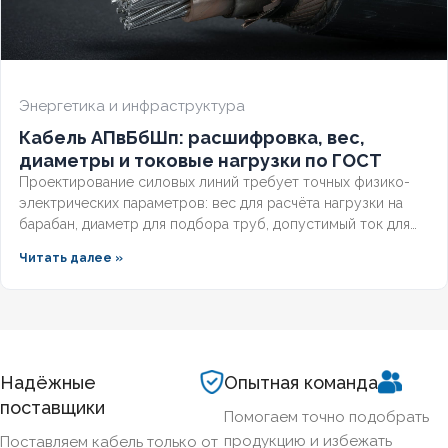
Энергетика и инфраструктура
Кабель АПвБбШп: расшифровка, вес,
диаметры и токовые нагрузки по ГОСТ
Проектирование силовых линий требует точных физико-
электрических параметров: вес для расчёта нагрузки на
барабан, диаметр для подбора труб, допустимый ток для
выбора защиты. Разберём технические характеристики
Читать далее »
алюминиевых бронированных кабелей с изоляцией из
сшитого полиэтилена, формулы расчёта падения
напряжения и правила подбора сечения для подземных
трасс.
Надёжные
Опытная команда
поставщики
Помогаем точно подобрать
продукцию и избежать
Поставляем кабель только от