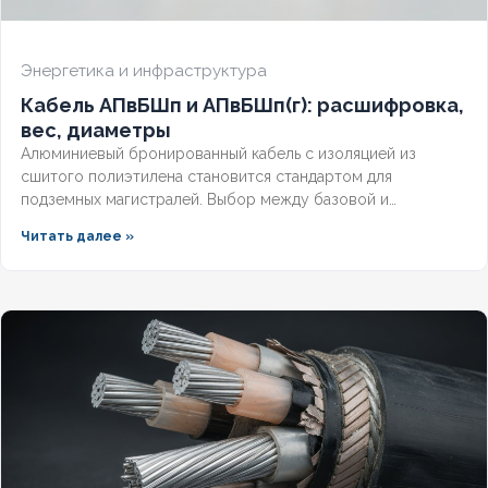
Энергетика и инфраструктура
Кабель АПвБШп и АПвБШп(г): расшифровка,
вес, диаметры
Алюминиевый бронированный кабель с изоляцией из
сшитого полиэтилена становится стандартом для
подземных магистралей. Выбор между базовой и
герметизированной версией зависит от уровня грунтовых
Читать далее »
вод и требований к надёжности. Разберём конструктивные
отличия, влияние индекса «(г)» на массогабаритные
показатели и правила подбора под конкретные условия.