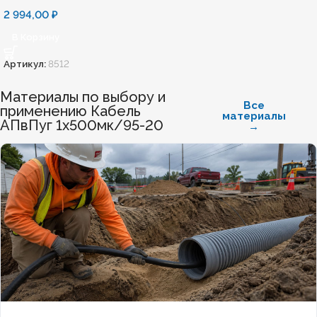
2 994,00
₽
В Корзину
Артикул:
8512
Материалы по выбору и
Все
применению Кабель
материалы
АПвПуг 1х500мк/95-20
→