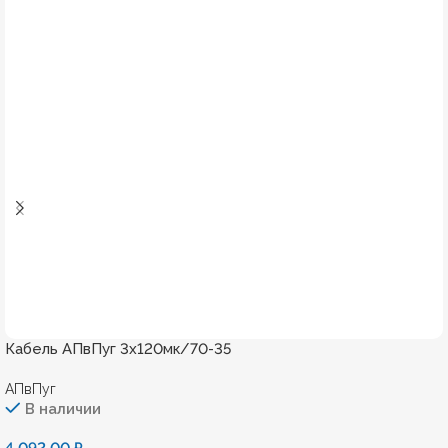
Кабель АПвПуг 3х120мк/70-35
АПвПуг
В наличии