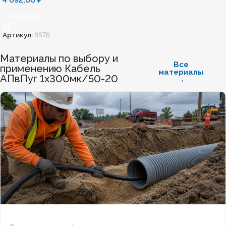
4 092,00
₽
В Корзину
Артикул:
8578
Материалы по выбору и
Все
применению Кабель
материалы
АПвПуг 1х300мк/50-20
→