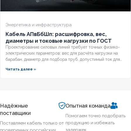
Энергетика и инфраструктура
Кабель АПвБбШп: расшифровка, вес,
диаметры и токовые нагрузки по ГОСТ
Проектирование силовых линий требует точных физико-
электрических параметров: вес для расчёта нагрузки на
барабан, диаметр для подбора труб, допустимый ток для
выбора защиты. Разберём технические характеристики
Читать далее »
алюминиевых бронированных кабелей с изоляцией из
сшитого полиэтилена, формулы расчёта падения
напряжения и правила подбора сечения для подземных
трасс.
Надёжные
Опытная команда
поставщики
Помогаем точно подобрать
продукцию и избежать
Поставляем кабель только от
задержек.
проверенных российских