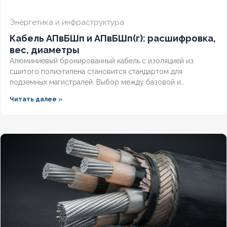
Энергетика и инфраструктура
Кабель АПвБШп и АПвБШп(г): расшифровка,
вес, диаметры
Алюминиевый бронированный кабель с изоляцией из
сшитого полиэтилена становится стандартом для
подземных магистралей. Выбор между базовой и
герметизированной версией зависит от уровня грунтовых
Читать далее »
вод и требований к надёжности. Разберём конструктивные
отличия, влияние индекса «(г)» на массогабаритные
показатели и правила подбора под конкретные условия.