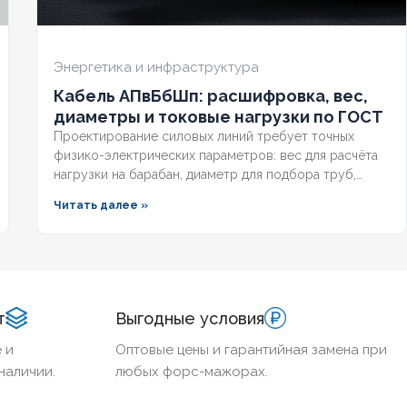
Энергетика и инфраструктура
Кабель АПвБбШп: расшифровка, вес,
диаметры и токовые нагрузки по ГОСТ
Проектирование силовых линий требует точных
физико-электрических параметров: вес для расчёта
нагрузки на барабан, диаметр для подбора труб,
допустимый ток для выбора защиты. Разберём
Читать далее »
технические характеристики алюминиевых
бронированных кабелей с изоляцией из сшитого
полиэтилена, формулы расчёта падения напряжения и
правила подбора сечения для подземных трасс.
т
Выгодные условия
 и
Оптовые цены и гарантийная замена при
наличии.
любых форс-мажорах.