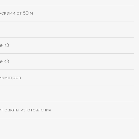
усками от 50 м
е КЗ
е КЗ
диаметров
ет с даты изготовления