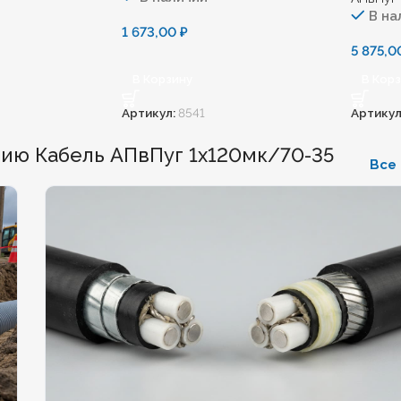
В на
1 673,00
₽
5 875,
В Корзину
В Кор
Артикул:
8541
Артикул
ию Кабель АПвПуг 1х120мк/70-35
Все