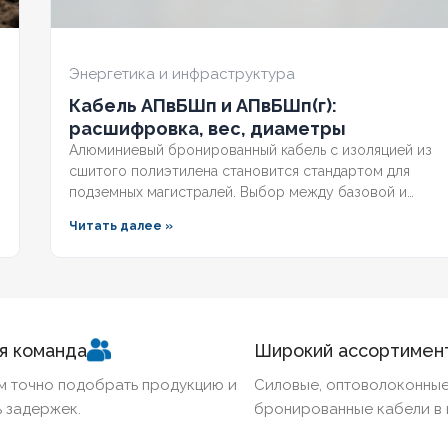
Энергетика и инфраструктура
Кабель АПвБШп и АПвБШп(г):
расшифровка, вес, диаметры
Алюминиевый бронированный кабель с изоляцией из
сшитого полиэтилена становится стандартом для
подземных магистралей. Выбор между базовой и
герметизированной версией зависит от уровня
Читать далее »
грунтовых вод и требований к надёжности. Разберём
конструктивные отличия, влияние индекса «(г)» на
массогабаритные показатели и правила подбора под
конкретные условия.
я команда
Широкий ассортимен
м точно подобрать продукцию и
Силовые, оптоволоконные
 задержек.
бронированные кабели в 