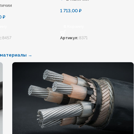
личии
1 713,00
₽
00
₽
зину
В Корзину
:
8457
Артикул:
8371
 материалы →