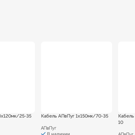
3х120мк/25-35
Кабель АПвПуг 1х150мк/70-35
Кабель
10
АПвПуг
В наличии
АПвПуг