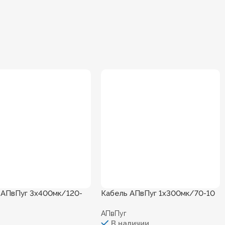
 АПвПуг 3х400мк/120-
Кабель АПвПуг 1х300мк/70-10
АПвПуг
В наличии