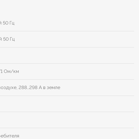
й 50 Гц
й 50 Гц
71 Ом/км
воздухе, 288…298 А в земле
ребителя