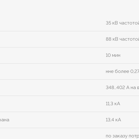
35 кВ частото
88 кВ частото
10 мин
нне более 0,2
348…402 А на 
11,3 кА
рана
13,4 кА
по заказу пот