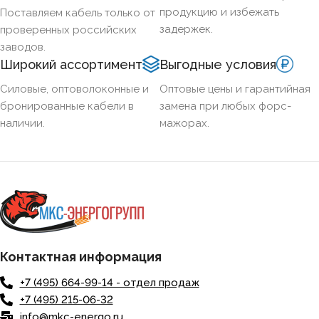
СЕЧЕНИЕ ТПЖ
продукцию и избежать
Поставляем кабель только от
задержек.
проверенных российских
ОГНЕСТОЙКИЙ
Нет
заводов.
Широкий ассортимент
Выгодные условия
НАЛИЧИЕ ЭКРАНА
Нет
Силовые, оптоволоконные и
Оптовые цены и гарантийная
бронированные кабели в
замена при любых форс-
наличии.
мажорах.
БРОНИРОВАННЫЙ
Нет
КОЛИЧЕСТВО ЖИЛ
5
Контактная информация
+7 (495) 664-99-14 - отдел продаж
+7 (495) 215-06-32
info@mkc-energo.ru