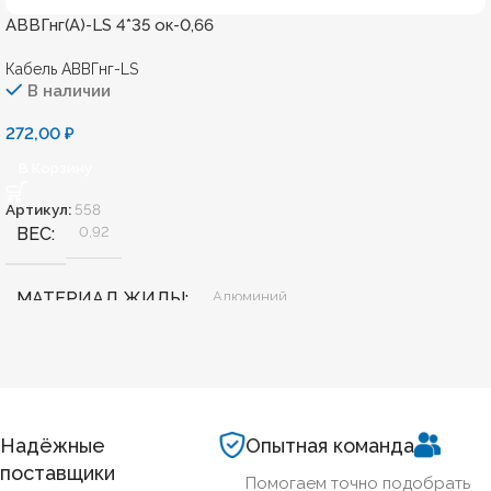
АВВГнг(А)-LS 4*35 ок-0,66
Кабель АВВГнг-LS
В наличии
272,00
₽
В Корзину
Артикул:
558
ВЕС
0,92
МАТЕРИАЛ ЖИЛЫ
Алюминий
БЕЗГАЛОГЕННЫЙ
Нет
ХЛАДОСТОЙКИЙ
Нет
Надёжные
Опытная команда
поставщики
Помогаем точно подобрать
35