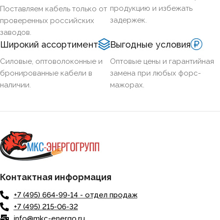
СЕЧЕНИЕ ТПЖ
продукцию и избежать
Поставляем кабель только от
задержек.
проверенных российских
ОГНЕСТОЙКИЙ
Нет
заводов.
Широкий ассортимент
Выгодные условия
НАЛИЧИЕ ЭКРАНА
Нет
Силовые, оптоволоконные и
Оптовые цены и гарантийная
бронированные кабели в
замена при любых форс-
наличии.
мажорах.
БРОНИРОВАННЫЙ
Нет
КОЛИЧЕСТВО ЖИЛ
4
Контактная информация
+7 (495) 664-99-14 - отдел продаж
+7 (495) 215-06-32
info@mkc-energo.ru