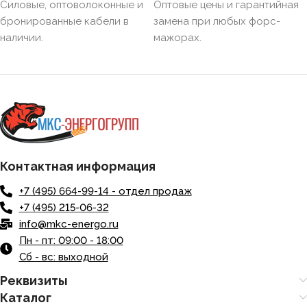
НАЛИЧИЕ ЭКРАНА
Силовые, оптоволоконные и
Оптовые цены и гарантийная
бронированные кабели в
замена при любых форс-
наличии.
мажорах.
БРОНИРОВАННЫЙ
Нет
КОЛИЧЕСТВО ЖИЛ
1
Контактная информация
+7 (495) 664-99-14 - отдел продаж
+7 (495) 215-06-32
info@mkc-energo.ru
Пн - пт: 09:00 - 18:00
Сб - вс: выходной
Реквизиты
Каталог