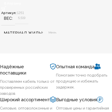
В Корзину
Артикул:
1251
ВЕС
5,519
МАТЕРИАЛ ЖИЛЫ
Медь
БЕЗГАЛОГЕННЫЙ
Нет
ХЛАДОСТОЙКИЙ
Нет
Надёжные
Опытная команда
поставщики
Помогаем точно подобрать
СЕЧЕНИЕ ТПЖ
70
продукцию и избежать
Поставляем кабель только от
задержек.
проверенных российских
ОГНЕСТОЙКИЙ
Да
заводов.
Широкий ассортимент
Выгодные условия
НАЛИЧИЕ ЭКРАНА
Нет
Силовые, оптоволоконные и
Оптовые цены и гарантийная