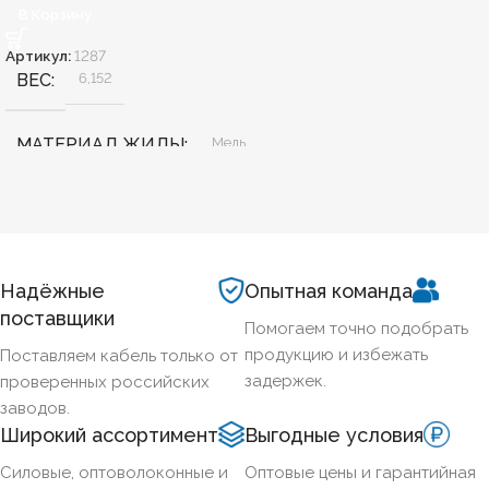
В Корзину
Артикул:
1287
ВЕС
6,152
МАТЕРИАЛ ЖИЛЫ
Медь
БЕЗГАЛОГЕННЫЙ
Нет
ХЛАДОСТОЙКИЙ
Нет
Надёжные
Опытная команда
поставщики
Помогаем точно подобрать
СЕЧЕНИЕ ТПЖ
95
продукцию и избежать
Поставляем кабель только от
задержек.
проверенных российских
ОГНЕСТОЙКИЙ
Да
заводов.
Широкий ассортимент
Выгодные условия
НАЛИЧИЕ ЭКРАНА
Нет
Силовые, оптоволоконные и
Оптовые цены и гарантийная