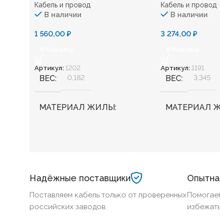
Кабель и провод
Кабель и провод
В наличии
В наличии
1 560,00
₽
3 274,00
₽
В Корзину
В Корзину
Артикул:
1202
Артикул:
1191
ВЕС
0,182
ВЕС
3,345
МАТЕРИАЛ ЖИЛЫ
МАТЕРИАЛ 
Медь
Медь
БЕЗГАЛОГЕННЫЙ
Нет
БЕЗГАЛОГЕ
Надёжные поставщики
Опытна
ХЛАДОСТОЙКИЙ
Нет
ХЛАДОСТОЙ
Поставляем кабель только от проверенных
Помогае
российских заводов.
избежать
СЕЧЕНИЕ ТПЖ
2,5
СЕЧЕНИЕ ТП