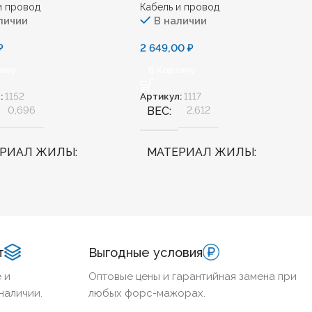
и провод
Кабель и провод
личии
В наличии
₽
2 649,00
₽
зину
В Корзину
:
1152
Артикул:
1117
0,696
ВЕС
2,612
ЕРИАЛ ЖИЛЫ
МАТЕРИАЛ ЖИЛЫ
Медь
АЛОГЕННЫЙ
Нет
БЕЗГАЛОГЕННЫЙ
Нет
т
Выгодные условия
ДОСТОЙКИЙ
Нет
ХЛАДОСТОЙКИЙ
Нет
 и
Оптовые цены и гарантийная замена при
наличии.
любых форс-мажорах.
НИЕ ТПЖ
2,5
СЕЧЕНИЕ ТПЖ
240