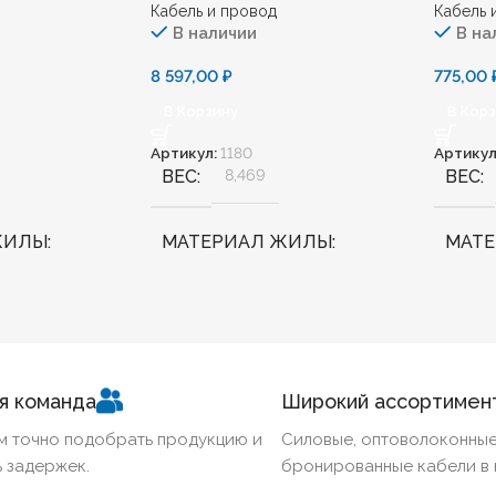
Кабель и провод
Кабель 
В наличии
В на
8 597,00
₽
775,00
В Корзину
В Кор
Артикул:
1180
Артикул
ВЕС
8,469
ВЕС
ЖИЛЫ
МАТЕРИАЛ ЖИЛЫ
МАТ
Медь
Медь
ННЫЙ
Нет
БЕЗГАЛОГЕННЫЙ
Нет
БЕЗГ
я команда
Широкий ассортимен
КИЙ
Нет
ХЛАДОСТОЙКИЙ
Нет
ХЛА
м точно подобрать продукцию и
Силовые, оптоволоконные
 задержек.
бронированные кабели в 
Ж
70
СЕЧЕНИЕ ТПЖ
185
СЕЧЕ