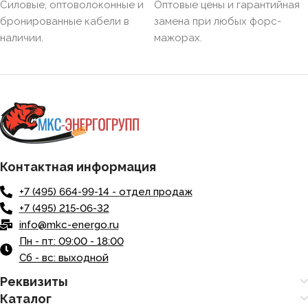
НАЛИЧИЕ ЭКРАНА
Силовые, оптоволоконные и
Оптовые цены и гарантийная
бронированные кабели в
замена при любых форс-
наличии.
мажорах.
БРОНИРОВАННЫЙ
Нет
КОЛИЧЕСТВО ЖИЛ
4
Контактная информация
+7 (495) 664-99-14 - отдел продаж
+7 (495) 215-06-32
info@mkc-energo.ru
Пн - пт: 09:00 - 18:00
Сб - вс: выходной
Реквизиты
Каталог