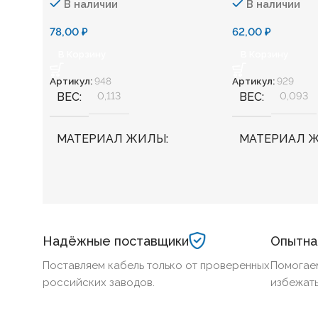
В наличии
В наличии
78,00
₽
62,00
₽
В Корзину
В Корзину
Артикул:
948
Артикул:
929
ВЕС
0,113
ВЕС
0,093
МАТЕРИАЛ ЖИЛЫ
МАТЕРИАЛ 
Медь
Медь
БЕЗГАЛОГЕННЫЙ
Нет
БЕЗГАЛОГЕ
Надёжные поставщики
Опытна
ХЛАДОСТОЙКИЙ
Нет
ХЛАДОСТОЙ
Поставляем кабель только от проверенных
Помогае
российских заводов.
избежать
СЕЧЕНИЕ ТПЖ
1,5
СЕЧЕНИЕ ТП