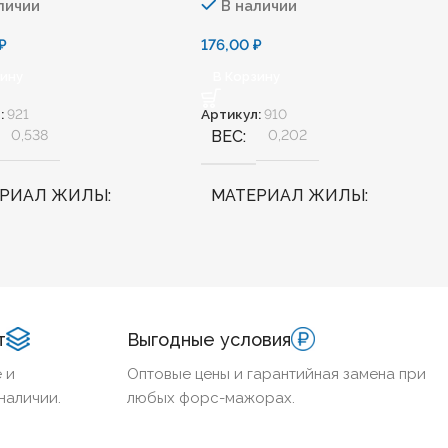
личии
В наличии
₽
176,00
₽
зину
В Корзину
:
921
Артикул:
910
0,538
ВЕС
0,202
ЕРИАЛ ЖИЛЫ
МАТЕРИАЛ ЖИЛЫ
Медь
АЛОГЕННЫЙ
Нет
БЕЗГАЛОГЕННЫЙ
Нет
т
Выгодные условия
ДОСТОЙКИЙ
Нет
ХЛАДОСТОЙКИЙ
Нет
 и
Оптовые цены и гарантийная замена при
наличии.
любых форс-мажорах.
НИЕ ТПЖ
50
СЕЧЕНИЕ ТПЖ
16