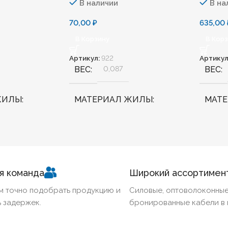
В наличии
В на
70,00
₽
635,00
В Корзину
В Кор
Артикул:
922
Артикул
ВЕС
0,087
ВЕС
ЖИЛЫ
МАТЕРИАЛ ЖИЛЫ
МАТ
Медь
Медь
ННЫЙ
Нет
БЕЗГАЛОГЕННЫЙ
Нет
БЕЗГ
я команда
Широкий ассортимен
КИЙ
Нет
ХЛАДОСТОЙКИЙ
Нет
ХЛА
м точно подобрать продукцию и
Силовые, оптоволоконные
 задержек.
бронированные кабели в 
Ж
1,5
СЕЧЕНИЕ ТПЖ
6
СЕЧЕ