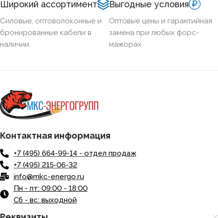
Широкий ассортимент
Выгодные условия
НАЛИЧИЕ ЭКРАНА
Нет
Силовые, оптоволоконные и
Оптовые цены и гарантийная
бронированные кабели в
замена при любых форс-
наличии.
мажорах.
БРОНИРОВАННЫЙ
Нет
КОЛИЧЕСТВО ЖИЛ
1
Контактная информация
+7 (495) 664-99-14 - отдел продаж
+7 (495) 215-06-32
info@mkc-energo.ru
Пн - пт: 09:00 - 18:00
Сб - вс: выходной
Реквизиты