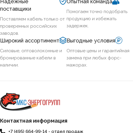
Надёжные
Опытная команда
поставщики
Помогаем точно подобрать
СЕЧЕНИЕ ТПЖ
35
продукцию и избежать
Поставляем кабель только от
задержек.
проверенных российских
ОГНЕСТОЙКИЙ
Нет
заводов.
Широкий ассортимент
Выгодные условия
НАЛИЧИЕ ЭКРАНА
Нет
Силовые, оптоволоконные и
Оптовые цены и гарантийная
бронированные кабели в
замена при любых форс-
наличии.
мажорах.
БРОНИРОВАННЫЙ
Нет
КОЛИЧЕСТВО ЖИЛ
2
Контактная информация
+7 (495) 664-99-14 - отдел продаж