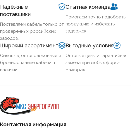
ХЛАДОСТОЙКИЙ
Нет
Надёжные
Опытная команда
поставщики
Помогаем точно подобрать
СЕЧЕНИЕ ТПЖ
240
продукцию и избежать
Поставляем кабель только от
задержек.
проверенных российских
ОГНЕСТОЙКИЙ
Нет
заводов.
Широкий ассортимент
Выгодные условия
НАЛИЧИЕ ЭКРАНА
Нет
Силовые, оптоволоконные и
Оптовые цены и гарантийная
бронированные кабели в
замена при любых форс-
наличии.
мажорах.
БРОНИРОВАННЫЙ
Нет
КОЛИЧЕСТВО ЖИЛ
4
Контактная информация