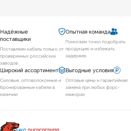
БЕЗГАЛОГЕННЫЙ
Нет
ХЛАДОСТОЙКИЙ
Нет
Надёжные
Опытная команда
поставщики
Помогаем точно подобрать
СЕЧЕНИЕ ТПЖ
2,5
продукцию и избежать
Поставляем кабель только от
задержек.
проверенных российских
ОГНЕСТОЙКИЙ
Нет
заводов.
Широкий ассортимент
Выгодные условия
НАЛИЧИЕ ЭКРАНА
Нет
Силовые, оптоволоконные и
Оптовые цены и гарантийная
бронированные кабели в
замена при любых форс-
наличии.
мажорах.
БРОНИРОВАННЫЙ
Нет
КОЛИЧЕСТВО ЖИЛ
4