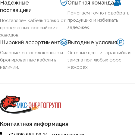
Надёжные
Опытная команда
поставщики
Помогаем точно подобрать
СЕЧЕНИЕ ТПЖ
50
продукцию и избежать
Поставляем кабель только от
задержек.
проверенных российских
ОГНЕСТОЙКИЙ
Нет
заводов.
Широкий ассортимент
Выгодные условия
НАЛИЧИЕ ЭКРАНА
Нет
Силовые, оптоволоконные и
Оптовые цены и гарантийная
бронированные кабели в
замена при любых форс-
наличии.
мажорах.
БРОНИРОВАННЫЙ
Нет
КОЛИЧЕСТВО ЖИЛ
1
Контактная информация
+7 (495) 664-99-14 - отдел продаж