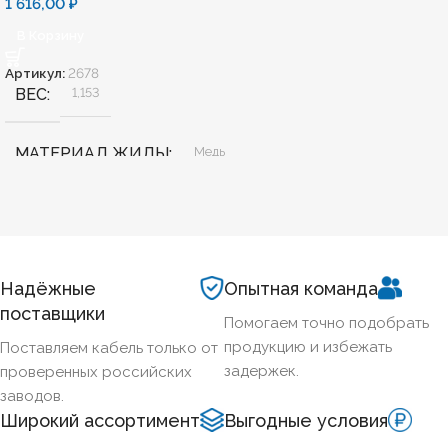
1 616,00
₽
В Корзину
Артикул:
2678
ВЕС
1,153
МАТЕРИАЛ ЖИЛЫ
Медь
БЕЗГАЛОГЕННЫЙ
Нет
ХЛАДОСТОЙКИЙ
Да
Надёжные
Опытная команда
поставщики
Помогаем точно подобрать
СЕЧЕНИЕ ТПЖ
2,5
продукцию и избежать
Поставляем кабель только от
задержек.
проверенных российских
ОГНЕСТОЙКИЙ
Нет
заводов.
Широкий ассортимент
Выгодные условия
Нет