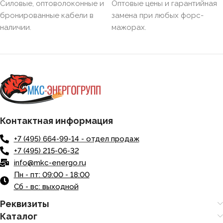
НАЛИЧИЕ ЭКРАНА
Силовые, оптоволоконные и
Оптовые цены и гарантийная
бронированные кабели в
замена при любых форс-
наличии.
мажорах.
БРОНИРОВАННЫЙ
Нет
КОЛИЧЕСТВО ЖИЛ
4
Контактная информация
+7 (495) 664-99-14 - отдел продаж
+7 (495) 215-06-32
info@mkc-energo.ru
Пн - пт: 09:00 - 18:00
Сб - вс: выходной
Реквизиты
Каталог