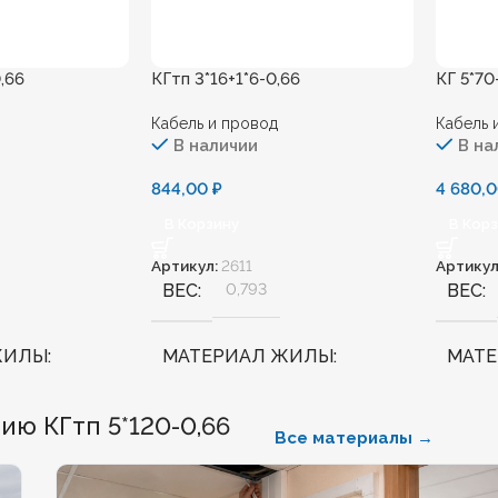
,66
КГтп 3*16+1*6-0,66
КГ 5*70
Кабель и провод
Кабель 
В наличии
В на
844,00
₽
4 680,
В Корзину
В Кор
Артикул:
2611
Артикул
ВЕС
0,793
ВЕС
ЖИЛЫ
МАТЕРИАЛ ЖИЛЫ
МАТ
Медь
Медь
ю КГтп 5*120-0,66
Все материалы →
ННЫЙ
Нет
БЕЗГАЛОГЕННЫЙ
Нет
БЕЗГ