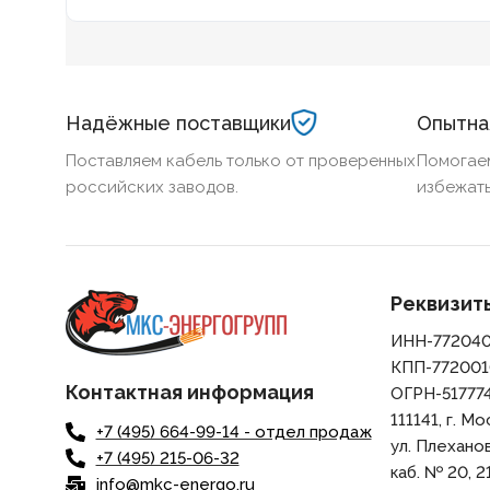
Надёжные поставщики
Опытна
Поставляем кабель только от проверенных
Помогае
российских заводов.
избежать
Реквизит
ИНН-77204
КПП-772001
Контактная информация
ОГРН-51777
111141, г. Мо
+7 (495) 664-99-14 - отдел продаж
ул. Плеханова,
+7 (495) 215-06-32
каб. № 20, 21
info@mkc-energo.ru