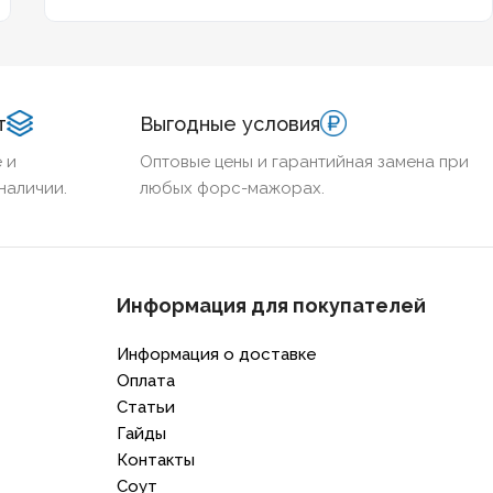
поддерживает гигабит и 10G, и как легитимно
подобрать оборудование по ГОСТ и техническим
регламентам.
т
Выгодные условия
 и
Оптовые цены и гарантийная замена при
наличии.
любых форс-мажорах.
Информация для покупателей
Информация о доставке
Оплата
Статьи
Гайды
Контакты
Соут