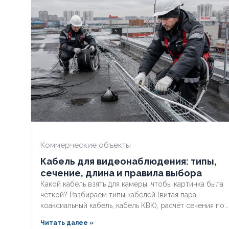
ХЛАДОСТОЙКИЙ
Нет
ХЛАДОСТОЙ
СЕЧЕНИЕ ТПЖ
70
СЕЧЕНИЕ ТП
ОГНЕСТОЙКИЙ
Нет
ОГНЕСТОЙК
НАЛИЧИЕ ЭКРАНА
Нет
НАЛИЧИЕ ЭК
БРОНИРОВАННЫЙ
Нет
БРОНИРОВА
Коммерческие объекты
Кабель для видеонаблюдения: типы,
КОЛИЧЕСТВО ЖИЛ
4
КОЛИЧЕСТВ
сечение, длина и правила выбора
Какой кабель взять для камеры, чтобы картинка была
чёткой? Разбираем типы кабелей (витая пара,
коаксиальный кабель, кабель КВК), расчёт сечения по
длине и правила прокладки уличных трасс систем
Читать далее »
видеонаблюдения без потери сигнала.