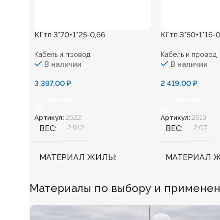
КГтп 3*70+1*25-0,66
КГтп 3*50+1*16-0
Кабель и провод
Кабель и провод
В наличии
В наличии
3 397,00
₽
2 419,00
₽
В Корзину
В Корзину
Артикул:
2622
Артикул:
2619
ВЕС
2,912
ВЕС
2,07
МАТЕРИАЛ ЖИЛЫ
МАТЕРИАЛ 
Медь
Медь
Материалы по выбору и применени
БЕЗГАЛОГЕННЫЙ
Нет
БЕЗГАЛОГЕ