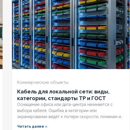
ДОСТОЙКИЙ
Нет
ХЛАДОСТОЙКИЙ
Нет
НИЕ ТПЖ
70
СЕЧЕНИЕ ТПЖ
2,5
ЕСТОЙКИЙ
Нет
ОГНЕСТОЙКИЙ
Нет
ЧИЕ ЭКРАНА
Нет
НАЛИЧИЕ ЭКРАНА
Нет
НИРОВАННЫЙ
Нет
БРОНИРОВАННЫЙ
Нет
Коммерческие объекты
Кабель для локальной сети: виды,
ИЧЕСТВО ЖИЛ
5
КОЛИЧЕСТВО ЖИЛ
4
категории, стандарты ТР и ГОСТ
Оснащение офиса или дата-центра начинается с
выбора кабеля. Ошибка в категории или
экранировании ведёт к потере скорости, помехам и
несоответствию нормам. Разберём, какой кабель
Читать далее »
используется в локальной сети, какие категории