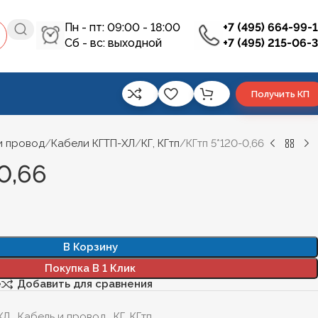
Пн - пт: 09:00 - 18:00
+7 (495) 664-99-
Сб - вс: выходной
+7 (495) 215-06-
Получить КП
и провод
Кабели КГТП-ХЛ
КГ, КГтп
КГтп 5*120-0,66
0,66
В Корзину
Покупка В 1 Клик
е
Добавить для сравнения
ХЛ
,
Кабель и провод
,
КГ, КГтп