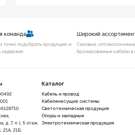
я команда
Широкий ассортимен
м точно подобрать продукцию и
Силовые, оптоволоконные
 задержек.
бронированные кабели в 
ы
Каталог
00492
Кабель и провод
001
Кабеленесущие системы
46128710
Светотехническая продукция
сква,
Опоры и закладные
 д. 7, п. l, 5 этаж,
Электротехническая продукция
, 21A, 21Б.