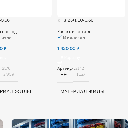
-0,66
КГ 3*25+1*10-0,66
и провод
Кабель и провод
личии
В наличии
00
₽
1 420,00
₽
зину
В Корзину
:
2176
Артикул:
2142
3,909
ВЕС
1,137
ЕРИАЛ ЖИЛЫ
МАТЕРИАЛ ЖИЛЫ
Медь
АЛОГЕННЫЙ
Нет
БЕЗГАЛОГЕННЫЙ
Нет