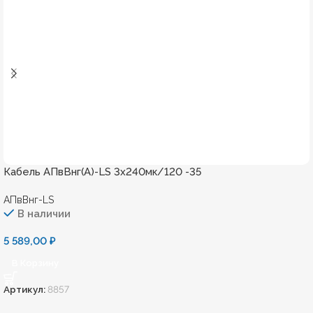
Кабель АПвВнг(А)-LS 3х240мк/120 -35
АПвВнг-LS
В наличии
5 589,00
₽
В Корзину
Артикул:
8857