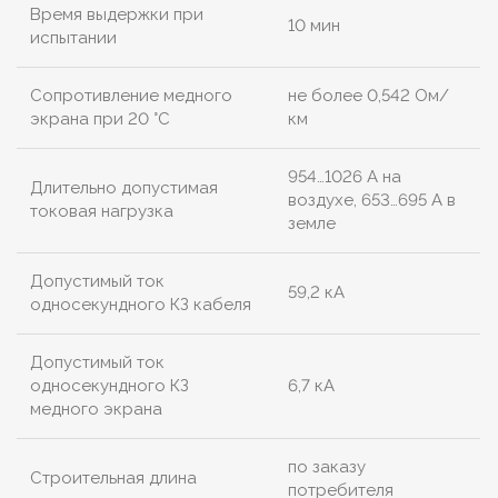
Время выдержки при
10 мин
испытании
Сопротивление медного
не более 0,542 Ом/
экрана при 20 °С
км
954…1026 А на
Длительно допустимая
воздухе, 653…695 А в
токовая нагрузка
земле
Допустимый ток
59,2 кА
односекундного КЗ кабеля
Допустимый ток
односекундного КЗ
6,7 кА
медного экрана
по заказу
Строительная длина
потребителя