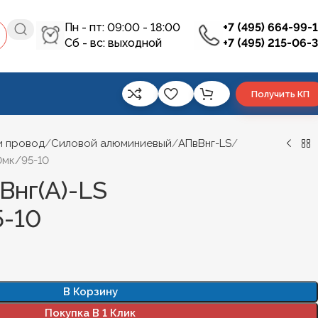
Пн - пт: 09:00 - 18:00
+7 (495) 664-99-
Сб - вс: выходной
+7 (495) 215-06-
Получить КП
и провод
Силовой алюминиевый
АПвВнг-LS
0мк/95-10
Внг(А)-LS
-10
В Корзину
Покупка В 1 Клик