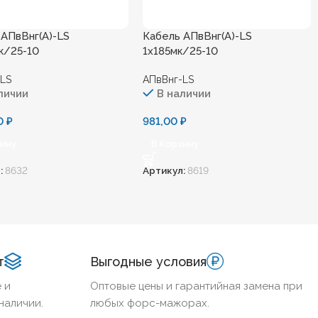
 АПвВнг(А)-LS
Кабель АПвВнг(А)-LS
к/25-10
1х185мк/25-10
-LS
АПвВнг-LS
личии
В наличии
00
₽
981,00
₽
зину
В Корзину
:
8632
Артикул:
8619
т
Выгодные условия
 и
Оптовые цены и гарантийная замена при
наличии.
любых форс-мажорах.