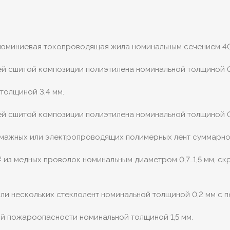
алюминиевая токопроводящая жила номинальным сечением 4
й сшитой композиции полиэтилена номинальной толщиной 0
толщиной 3,4 мм.
й сшитой композиции полиэтилена номинальной толщиной 0
умажных или электропроводящих полимерных лент суммарной
из медных проволок номинальным диаметром 0,7…1,5 мм, с
2
 или нескольких стеклолент номинальной толщиной 0,2 мм с 
ой пожароопасности номинальной толщиной 1,5 мм.