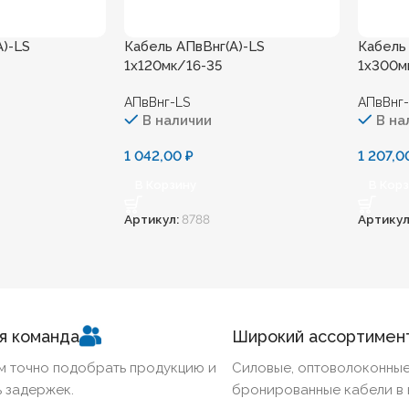
А)-LS
Кабель АПвВнг(А)-LS
Кабель
1х120мк/16-35
1х300м
АПвВнг-LS
АПвВнг
В наличии
В на
1 042,00
₽
1 207,
В Корзину
В Кор
Артикул:
8788
Артикул
я команда
Широкий ассортимен
м точно подобрать продукцию и
Силовые, оптоволоконные
 задержек.
бронированные кабели в 