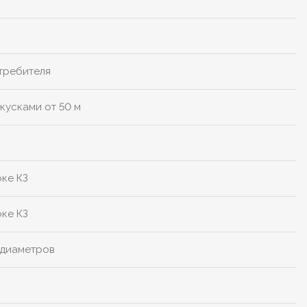
отребителя
кусками от 50 м
оке КЗ
оке КЗ
 диаметров