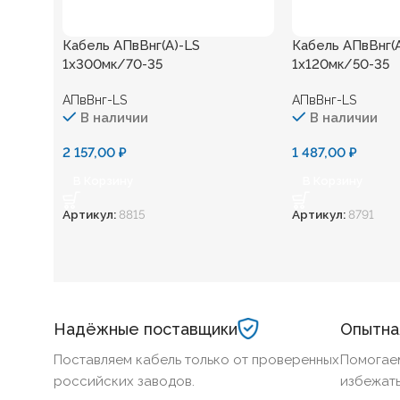
Кабель АПвВнг(А)-LS
Кабель АПвВнг(
1х300мк/70-35
1х120мк/50-35
АПвВнг-LS
АПвВнг-LS
В наличии
В наличии
2 157,00
₽
1 487,00
₽
В Корзину
В Корзину
Артикул:
8815
Артикул:
8791
Надёжные поставщики
Опытна
Поставляем кабель только от проверенных
Помогае
российских заводов.
избежать