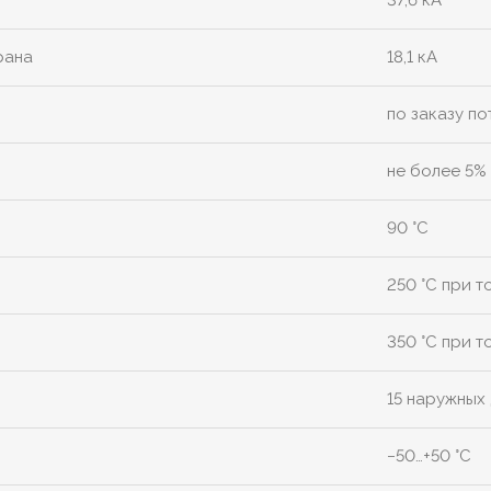
37,6 кА
рана
18,1 кА
по заказу п
не более 5% 
90 °C
250 °C при т
350 °C при т
15 наружных
−50…+50 °C