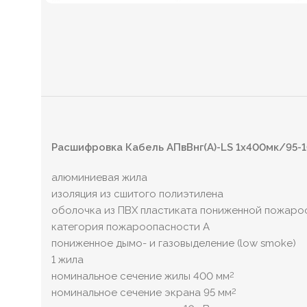
Расшифровка Кабель АПвВнг(А)-LS 1х400мк/95-
алюминиевая жила
изоляция из сшитого полиэтилена
оболочка из ПВХ пластиката пониженной пожаро
категория пожароопасности A
пониженное дымо- и газовыделение (low smoke)
1 жила
номинальное сечение жилы 400 мм
2
номинальное сечение экрана 95 мм
2