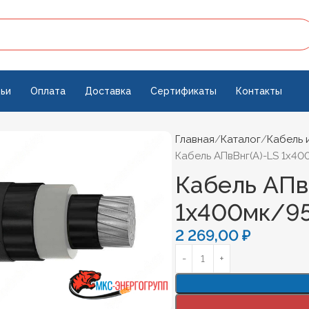
ьи
Оплата
Доставка
Сертификаты
Контакты
Главная
Каталог
Кабель 
Кабель АПвВнг(А)-LS 1х40
Кабель АПв
1х400мк/95
2 269,00
₽